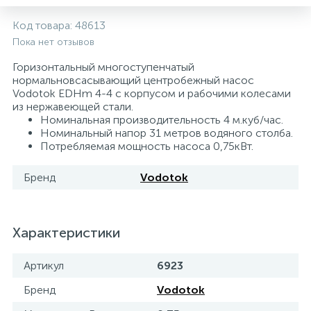
Код товара:
48613
Системы управления и принадлежности для
192
37
67
Расширительные баки для отопления и ГВС
Гофрированные нержавеющие системы
Корпуса для механических фильтров
Пока нет отзывов
насосов
Горизонтальный многоступенчатый
467
12
12
нормальновсасывающий центробежный насос
Теплоносители и антифризы
Коммерческие насосы
Медные системы под пайку
Системы контроля протечки воды
Vodotok EDHm 4-4 с корпусом и рабочими колесами
из нержавеющей стали.
Номинальная производительность 4 м.куб/час.
49
Бытовые насосы
Контрольно-измерительные приборы
Мультипатронные фильтры
Номинальный напор 31 метров водяного столба.
Потребляемая мощность насоса 0,75кВт.
Гидроаккумуляторы (гидробаки) для систем
282
21
44
Насосы для бассейнов
Теплоизоляция
Бренд
Vodotok
водоснабжения
198
89
Центробежные in-line насосы
Крепеж и аксессуары
Комплектующие для систем водоподготовки
Характеристики
37
Фильтры механической очистки
Артикул
6923
Бренд
Vodotok
15
Фильтры под мойку