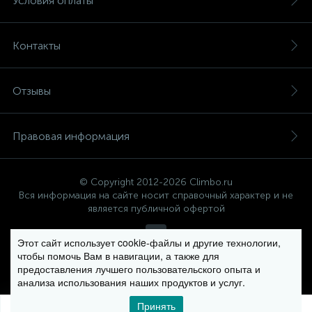
Условия оплаты
Контакты
Отзывы
Правовая информация
© Copyright 2012-2026 Climbo.ru
Вся информация на сайте носит справочный характер и не
является публичной офертой
Этот сайт использует cookie-файлы и другие технологии,
чтобы помочь Вам в навигации, а также для
Политика компании в отношении обработки персональных
предоставления лучшего пользовательского опыта и
данных
анализа использования наших продуктов и услуг.
Принять
0
0