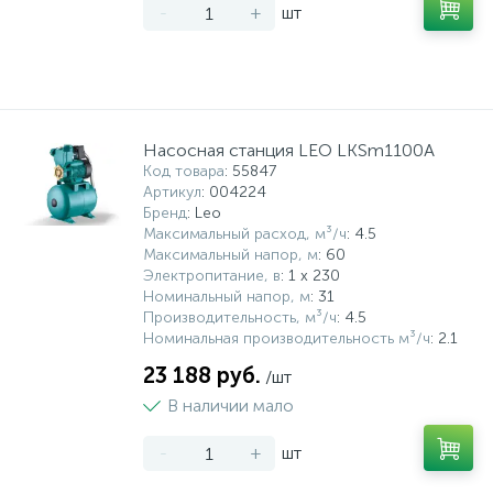
-
+
шт
Насосная станция LEO LKSm1100А
Код товара
: 55847
Артикул
: 004224
Бренд
: Leo
Максимальный расход, м³/ч
: 4.5
Максимальный напор, м
: 60
Электропитание, в
: 1 x 230
Номинальный напор, м
: 31
Производительность, м³/ч
: 4.5
Номинальная производительность м³/ч
: 2.1
23 188 руб.
/шт
В наличии мало
-
+
шт