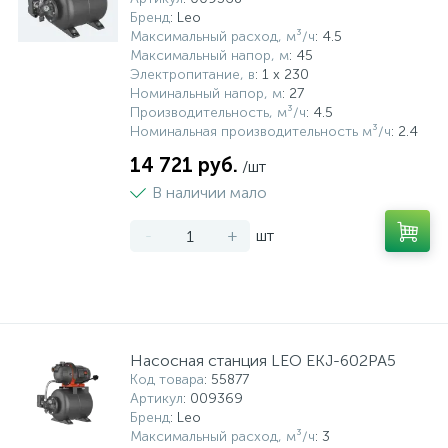
Бренд
: Leo
Максимальный расход, м³/ч
: 4.5
Максимальный напор, м
: 45
Электропитание, в
: 1 x 230
Номинальный напор, м
: 27
Производительность, м³/ч
: 4.5
Номинальная производительность м³/ч
: 2.4
14 721 руб.
/шт
В наличии мало
-
+
шт
Насосная станция LEO EKJ-602PA5
Код товара
: 55877
Артикул
: 009369
Бренд
: Leo
Максимальный расход, м³/ч
: 3