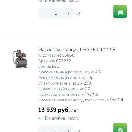
В наличии мало
-
+
шт
Насосная станция LEO EKJ-1002IA
Код товара
: 55866
Артикул
: 008652
Бренд
: Leo
Максимальный расход, м³/ч
: 4.5
Максимальный напор, м
: 45
Электропитание, в
: 1 x 230
Номинальный напор, м
: 27
Производительность, м³/ч
: 4.5
Номинальная производительность м³/ч
: 2.4
13 939 руб.
/шт
В наличии мало
-
+
шт