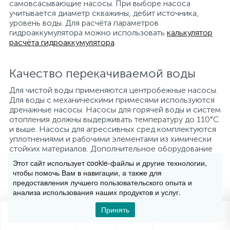
самовсасывающие насосы. При выборе насоса
учитывается диаметр скважины, дебит источника,
уровень воды. Для расчёта параметров
гидроаккумулятора можно использовать
калькулятор
расчёта гидроаккумулятора
.
Качество перекачиваемой воды
Для чистой воды применяются центробежные насосы.
Для воды с механическими примесями используются
дренажные насосы. Насосы для горячей воды и систем
отопления должны выдерживать температуру до 110°C
и выше. Насосы для агрессивных сред комплектуются
уплотнениями и рабочими элементами из химически
стойких материалов. Дополнительное оборудование
для водоподготовки представлено в разделе
Этот сайт использует cookie-файлы и другие технологии,
водоснабжение и водоподготовка
.
чтобы помочь Вам в навигации, а также для
предоставления лучшего пользовательского опыта и
анализа использования наших продуктов и услуг.
Какой насос выбрать для скважины глубиной
30 метров?
Принять
0
0
Для скважины глубиной 30 метров подходят