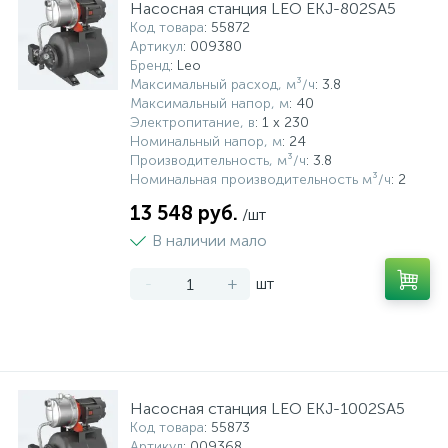
Насосная станция LEO EKJ-802SA5
Код товара
: 55872
Артикул
: 009380
Бренд
: Leo
Максимальный расход, м³/ч
: 3.8
Максимальный напор, м
: 40
Электропитание, в
: 1 x 230
Номинальный напор, м
: 24
Производительность, м³/ч
: 3.8
Номинальная производительность м³/ч
: 2
13 548 руб.
/шт
В наличии мало
-
+
шт
Насосная станция LEO EKJ-1002SA5
Код товара
: 55873
Артикул
: 009368