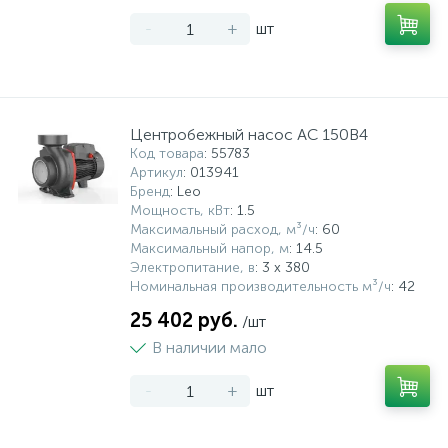
-
+
шт
Центробежный насос AC 150B4
Код товара
: 55783
Артикул
: 013941
Бренд
: Leo
Мощность, кВт
: 1.5
Максимальный расход, м³/ч
: 60
Максимальный напор, м
: 14.5
Электропитание, в
: 3 х 380
Номинальная производительность м³/ч
: 42
25 402 руб.
/шт
В наличии мало
-
+
шт