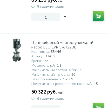
69 135 руб.
/шт
В наличии мало
-
+
шт
Центробежный многоступенчатый
насос LEO LVR 5-8 (220В)
Код товара
: 55446
Артикул
: 11452
Бренд
: Leo
Мощность, кВт
: 1.1
Максимальный расход, м³/ч
: 8.5
Максимальный напор, м
: 50
Электропитание, в
: 1 x 230
Номинальная производительность м³/ч
: 5
50 322 руб.
/шт
В наличии мало