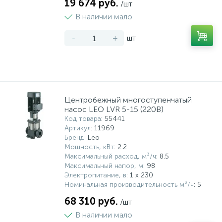
19 674 руб.
/шт
В наличии мало
-
+
шт
Центробежный многоступенчатый
насос LEO LVR 5-15 (220В)
Код товара
: 55441
Артикул
: 11969
Бренд
: Leo
Мощность, кВт
: 2.2
Максимальный расход, м³/ч
: 8.5
Максимальный напор, м
: 98
Электропитание, в
: 1 x 230
Номинальная производительность м³/ч
: 5
68 310 руб.
/шт
В наличии мало