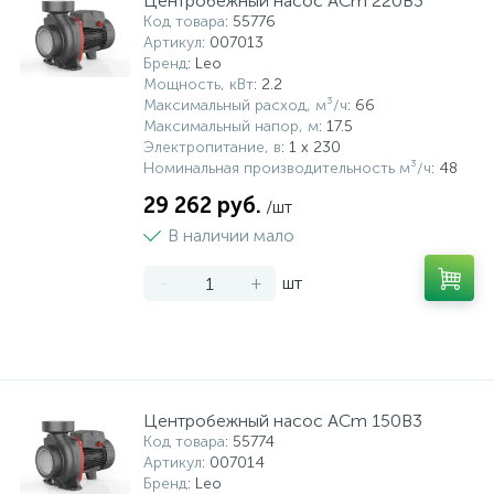
Центробежный насос ACm 220B3
Код товара
: 55776
Артикул
: 007013
Бренд
: Leo
Мощность, кВт
: 2.2
Максимальный расход, м³/ч
: 66
Максимальный напор, м
: 17.5
Электропитание, в
: 1 x 230
Номинальная производительность м³/ч
: 48
29 262 руб.
/шт
В наличии мало
-
+
шт
Центробежный насос ACm 150B3
Код товара
: 55774
Артикул
: 007014
Бренд
: Leo