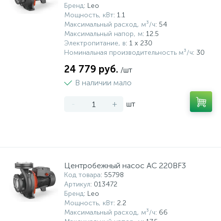
Бренд
: Leo
Мощность, кВт
: 1.1
Максимальный расход, м³/ч
: 54
Максимальный напор, м
: 12.5
Электропитание, в
: 1 x 230
Номинальная производительность м³/ч
: 30
24 779 руб.
/шт
В наличии мало
-
+
шт
Центробежный насос AC 220BF3
Код товара
: 55798
Артикул
: 013472
Бренд
: Leo
Мощность, кВт
: 2.2
Максимальный расход, м³/ч
: 66