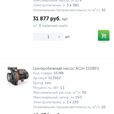
Максимальный напор, м
: 17.5
Электропитание, в
: 3 х 380
Номинальная производительность м³/ч
: 42
31 877 руб.
/шт
В наличии мало
-
+
шт
Центробежный насос ACm 110BF2
Код товара
: 55788
Артикул
: 013952
Бренд
: Leo
Мощность, кВт
: 1.1
Максимальный расход, м³/ч
: 30
Максимальный напор, м
: 19.5
Электропитание, в
: 1 x 230
Номинальная производительность м³/ч
: 20