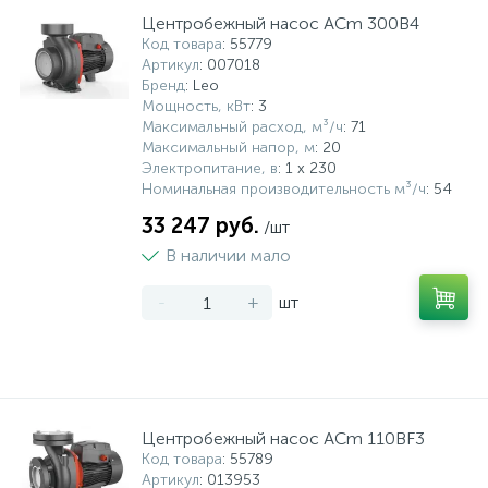
Центробежный насос ACm 300B4
Код товара
: 55779
Артикул
: 007018
Бренд
: Leo
Мощность, кВт
: 3
Максимальный расход, м³/ч
: 71
Максимальный напор, м
: 20
Электропитание, в
: 1 x 230
Номинальная производительность м³/ч
: 54
33 247 руб.
/шт
В наличии мало
-
+
шт
Центробежный насос ACm 110BF3
Код товара
: 55789
Артикул
: 013953