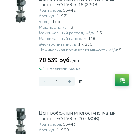
насос LEO LVR 5-18 (220В)
Код товара
: 55442
Артикул
: 11971
Бренд
: Leo
Мощность, кВт
: 3
Максимальный расход, м³/ч
: 8.5
Максимальный напор, м
: 118
Электропитание, в
: 1 x 230
Номинальная производительность м³/ч
: 5
78 539 руб.
/шт
В наличии мало
-
+
шт
Центробежный многоступенчатый
насос LEO LVR 5-20 (380В)
Код товара
: 55443
Артикул
: 11990