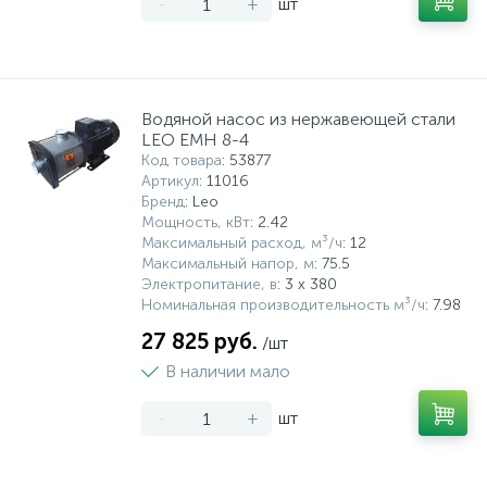
-
+
шт
Водяной насос из нержавеющей стали
LEO EMH 8-4
Код товара
: 53877
Артикул
: 11016
Бренд
: Leo
Мощность, кВт
: 2.42
Максимальный расход, м³/ч
: 12
Максимальный напор, м
: 75.5
Электропитание, в
: 3 х 380
Номинальная производительность м³/ч
: 7.98
27 825 руб.
/шт
В наличии мало
-
+
шт