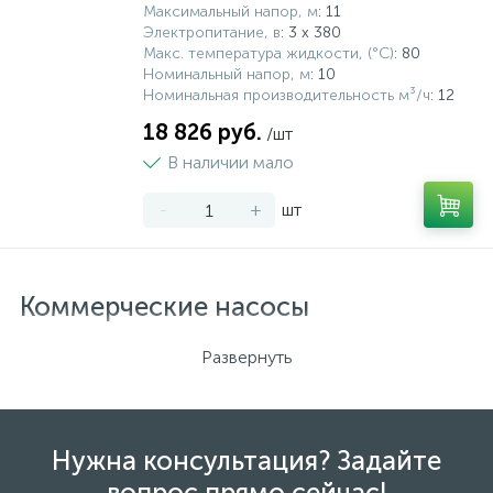
Максимальный напор, м
: 11
Электропитание, в
: 3 х 380
Макс. температура жидкости, (°С)
: 80
Номинальный напор, м
: 10
Номинальная производительность м³/ч
: 12
18 826 руб.
/шт
В наличии мало
-
+
шт
Коммерческие насосы
Развернуть
Предлагаем широкий ассортимент
коммерческих
насосов
, предназначенных для эффективной
перекачки различных жидкостей в коммерческих и
промышленных приложениях. Наш каталог включает
насосы разных типов и моделей, способные
Нужна консультация? Задайте
удовлетворить потребности вашего бизнеса.
вопрос прямо сейчас!