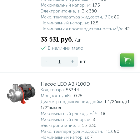
208
173
21
99
7
Максимальный напор, м
: 17.5
Бренды
Тепловая автоматика
Центробежные насосы
Трубопроводная арматура
Аэрация
Кухонные мойки
Осушители воздуха
Электропитание, в
: 3 х 380
Макс. температура жидкости, (°С)
: 80
Номинальный напор, м
: 12.5
430
103
261
32
Реализованные объекты
Радиаторы отопления и комплектующие
Циркуляционные насосы
Терморегулирующая арматура
Дозирование
Мебель для ванной комнаты
Увлажнители воздуха
Номинальная производительность м³/ч
: 42
33 531 руб.
/шт
20
48
96
11
В наличии мало
О компании
Коллекторные системы и комплектующие
Повысительные насосы
Канализация
Обезжелезивание (Деманганация)
Санитарная керамика
Климатические комплексы и комплектующие
-
+
шт
Комплектующие для увлажнителей и
107
792
109
36
Оплата и доставка
Электрический теплый пол
Дренажные насосы
Резьбовые соединения для трубопроводов
Системы умягчения
Системы инсталляции
очистителей
Насос LEO ABK100D
247
158
56
Контакты
Водяной тёплый пол
Скважинные насосы
Резьбовые оцинкованные чугунные фитинги
Фильтрация
Аксессуары для ванной комнаты
Коммерческая вентиляция
Код товара
: 55344
Мощность, кВт
: 0.75
Диаметр подключения, дюйм
: 1 1/2"вход/1
Накопительные емкости для дренажных
103
175
43
3
1/2"выход
Дымоходы
Системы из сшитого полиэтилена
Фильтрующие загрузки
насосов
Максимальный расход, м³/ч
: 18
Максимальный напор, м
: 8
Электропитание, в
: 1 x 230
Ультрафиолетовые установки и
50
3
Комплектующие для котельных
Насосные установки для отвода конденсата
Подводки гибкие
Макс. температура жидкости, (°С)
: 80
комплектующие
Номинальный напор, м
: 7