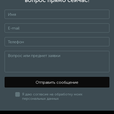
Преимущества наших коммерческих
насосов
Высокая производительность:
Обеспечивают
эффективную работу с различными видами
жидкостей, включая чистые, загрязненные, вязкие
и агрессивные среды.
Надежность и долговечность:
Изготовлены из
качественных материалов, устойчивых к износу и
коррозии.
Широкий выбор:
Предлагаем насосы разных
типов: центробежные, погружные,
поверхностные, самовсасывающие и другие.
Энергоэффективность:
Современные технологии
позволяют снизить энергозатраты и
эксплуатационные расходы.
Отправить сообщение
Области применения
Я даю согласие на обработку моих
персональных данных
Водоснабжение и водоотведение:
Системы
подачи и отвода воды в коммерческих и