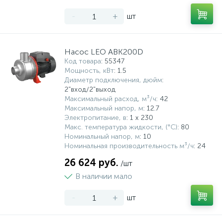
15
-
+
шт
Фильтры под мойку
Насос LEO ABK200D
Код товара
: 55347
Мощность, кВт
: 1.5
Диаметр подключения, дюйм
:
2"вход/2"выход
Максимальный расход, м³/ч
: 42
Максимальный напор, м
: 12.7
Электропитание, в
: 1 x 230
Макс. температура жидкости, (°С)
: 80
Номинальный напор, м
: 10
Номинальная производительность м³/ч
: 24
26 624 руб.
/шт
В наличии мало
-
+
шт