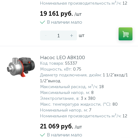
Номинальная производительность м³/ч
: 12
5
4
7
Печи
Циркуляционные насосы для гелиоустановок
Паковочные и уплотнительные материалы
Диспенсеры
19 161 руб.
/шт
В наличии мало
Системы управления и принадлежности для
192
37
67
Расширительные баки для отопления и ГВС
Гофрированные нержавеющие системы
Корпуса для механических фильтров
насосов
-
+
шт
467
12
12
Теплоносители и антифризы
Коммерческие насосы
Медные системы под пайку
Системы контроля протечки воды
Насос LEO ABK100
Код товара
: 55337
49
Мощность, кВт
: 0.75
Бытовые насосы
Контрольно-измерительные приборы
Мультипатронные фильтры
Диаметр подключения, дюйм
: 1 1/2"вход/1
1/2"выход
Гидроаккумуляторы (гидробаки) для систем
282
21
44
Максимальный расход, м³/ч
: 18
Насосы для бассейнов
Теплоизоляция
водоснабжения
Максимальный напор, м
: 8
Электропитание, в
: 3 х 380
Макс. температура жидкости, (°С)
: 80
198
89
Центробежные in-line насосы
Крепеж и аксессуары
Комплектующие для систем водоподготовки
Номинальный напор, м
: 7
Номинальная производительность м³/ч
: 12
21 069 руб.
/шт
37
Фильтры механической очистки
В наличии мало