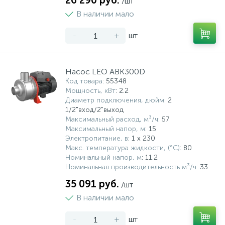
26 290 руб.
/шт
В наличии мало
-
+
шт
Насос LEO ABK300D
Код товара
: 55348
Мощность, кВт
: 2.2
Диаметр подключения, дюйм
: 2
1/2"вход/2"выход
Максимальный расход, м³/ч
: 57
Максимальный напор, м
: 15
Электропитание, в
: 1 x 230
Макс. температура жидкости, (°С)
: 80
Номинальный напор, м
: 11.2
Номинальная производительность м³/ч
: 33
35 091 руб.
/шт
В наличии мало
-
+
шт