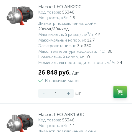
Насос LEO ABK200
Код товара
: 55340
Мощность, кВт
: 1.5
Диаметр подключения, дюйм
:
2"вход/2"выход
Максимальный расход, м³/ч
: 42
Максимальный напор, м
: 12.7
Электропитание, в
: 3 х 380
Макс. температура жидкости, (°С)
: 80
Номинальный напор, м
: 10
Номинальная производительность м³/ч
: 24
26 848 руб.
/шт
В наличии мало
-
+
шт
Насос LEO ABK150D
Код товара
: 55346
Мощность, кВт
: 1.1
Диаметр подключения, дюйм
: