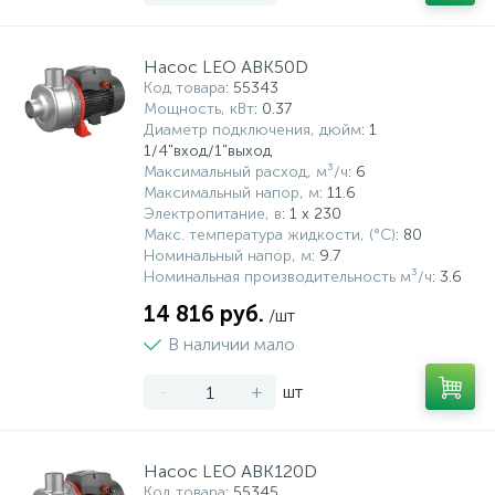
Насос LEO ABK50D
Код товара
: 55343
Мощность, кВт
: 0.37
Диаметр подключения, дюйм
: 1
1/4"вход/1"выход
Максимальный расход, м³/ч
: 6
Максимальный напор, м
: 11.6
Электропитание, в
: 1 x 230
Макс. температура жидкости, (°С)
: 80
Номинальный напор, м
: 9.7
Номинальная производительность м³/ч
: 3.6
14 816 руб.
/шт
В наличии мало
-
+
шт
Насос LEO ABK120D
Код товара
: 55345