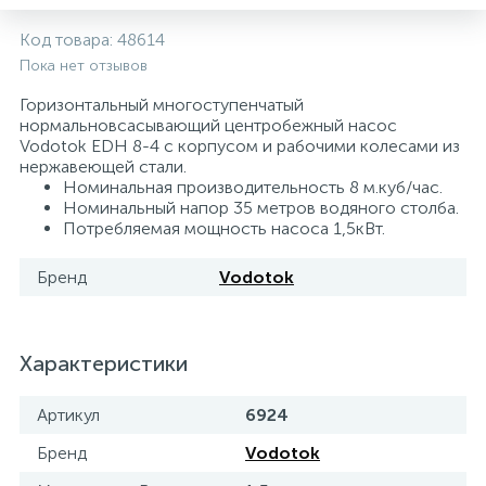
5
4
7
Печи
Циркуляционные насосы для гелиоустановок
Паковочные и уплотнительные материалы
Диспенсеры
Код товара:
48614
Пока нет отзывов
Системы управления и принадлежности для
192
37
67
Расширительные баки для отопления и ГВС
Гофрированные нержавеющие системы
Корпуса для механических фильтров
Горизонтальный многоступенчатый
насосов
нормальновсасывающий центробежный насос
Vodotok EDH 8-4 с корпусом и рабочими колесами из
467
12
12
нержавеющей стали.
Теплоносители и антифризы
Коммерческие насосы
Медные системы под пайку
Системы контроля протечки воды
Номинальная производительность 8 м.куб/час.
Номинальный напор 35 метров водяного столба.
Потребляемая мощность насоса 1,5кВт.
49
Бытовые насосы
Контрольно-измерительные приборы
Мультипатронные фильтры
Бренд
Vodotok
Гидроаккумуляторы (гидробаки) для систем
282
21
44
Насосы для бассейнов
Теплоизоляция
водоснабжения
Характеристики
198
89
Центробежные in-line насосы
Крепеж и аксессуары
Комплектующие для систем водоподготовки
Артикул
6924
37
Бренд
Vodotok
Фильтры механической очистки