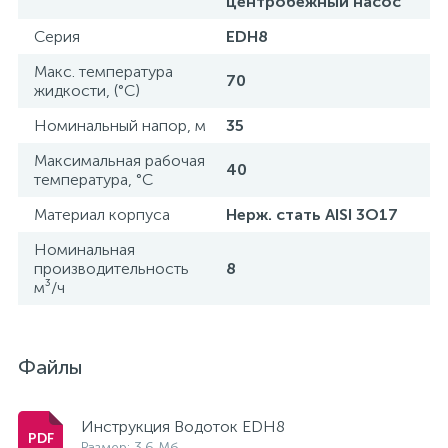
центробежный насос
Серия
EDH8
Макс. температура
70
жидкости, (°С)
Номинальный напор, м
35
Максимальная рабочая
40
температура, °С
Материал корпуса
Нерж. стать AISI 3O17
Номинальная
производительность
8
м³/ч
Файлы
Инструкция Водоток EDH8
Размер: 3.6 Мб