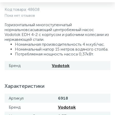
5
4
7
Печи
Циркуляционные насосы для гелиоустановок
Паковочные и уплотнительные материалы
Диспенсеры
Код товара:
48608
Пока нет отзывов
Системы управления и принадлежности для
233
37
67
Расширительные баки для отопления и ГВС
Гофрированные нержавеющие системы
Корпуса для механических фильтров
Горизонтальный многоступенчатый
насосов
нормальновсасывающий центробежный насос
Vodotok EDH 4-2 с корпусом и рабочими колесами из
467
12
12
нержавеющей стали.
Теплоносители и антифризы
Коммерческие насосы
Медные системы под пайку
Системы контроля протечки воды
Номинальная производительность 4 м.куб/час.
Номинальный напор 15 метров водяного столба.
Потребляемая мощность насоса 0,37кВт.
49
Бытовые насосы
Контрольно-измерительные приборы
Мультипатронные фильтры
Бренд
Vodotok
Гидроаккумуляторы (гидробаки) для систем
282
21
44
Насосы для бассейнов
Теплоизоляция
водоснабжения
Характеристики
198
89
Центробежные in-line насосы
Крепеж и аксессуары
Комплектующие для систем водоподготовки
Артикул
6918
37
Бренд
Vodotok
Фильтры механической очистки