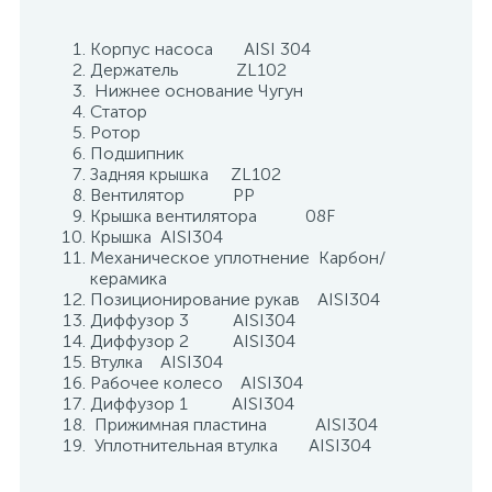
Корпус насоса AISI 304
Держатель ZL102
Нижнее основание Чугун
Статор
Ротор
Подшипник
Задняя крышка ZL102
Вентилятор РР
Крышка вентилятора 08F
Крышка AISI304
Механическое уплотнение Карбон/
керамика
Позиционирование рукав AISI304
Диффузор 3 AISI304
Диффузор 2 AISI304
Втулка AISI304
Рабочее колесо AISI304
Диффузор 1 AISI304
Прижимная пластина AISI304
Уплотнительная втулка AISI304