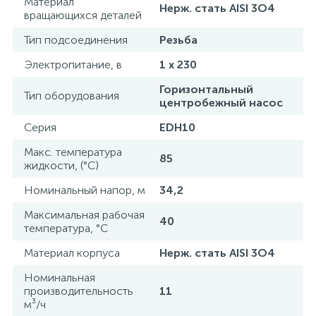
Материал
Нерж. стать AISI 3O4
вращающихся деталей
Тип подсоединения
Резьба
Электропитание, в
1 x 230
Горизонтальный
Тип оборудования
центробежный насос
Серия
EDH10
Макс. температура
85
жидкости, (°С)
Номинальный напор, м
34,2
Максимальная рабочая
40
температура, °С
Материал корпуса
Нерж. стать AISI 3O4
Номинальная
производительность
11
м³/ч