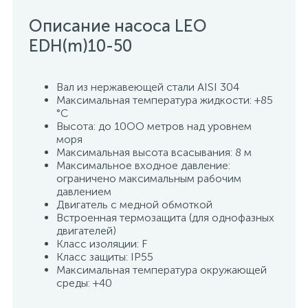
15
Описание насоса LEO
Фильтры под мойку
EDH(m)10-50
Вал из нержавеющей стали AISI 304
Максимальная температура жидкости: +85
°C
Высота: до 10ОО метров над уровнем
моря
Максимальная высота всасывания: 8 м
Максимальное входное давление:
ограничено максимальным рабочим
давлением
Двигатель с медной обмоткой
Встроенная термозащита (для однофазных
двигателей)
Класс изоляции: F
Класс защиты: IP55
Максимальная температура окружающей
среды: +40