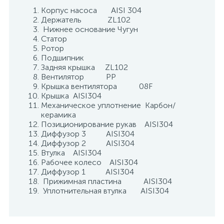
Корпус насоса AISI 304
Держатель ZL102
Нижнее основание Чугун
Статор
Ротор
Подшипник
Задняя крышка ZL102
Вентилятор РР
Крышка вентилятора 08F
Крышка AISI304
Механическое уплотнение Карбон/
керамика
Позиционирование рукав AISI304
Диффузор 3 AISI304
Диффузор 2 AISI304
Втулка AISI304
Рабочее колесо AISI304
Диффузор 1 AISI304
Прижимная пластина AISI304
Уплотнительная втулка AISI304