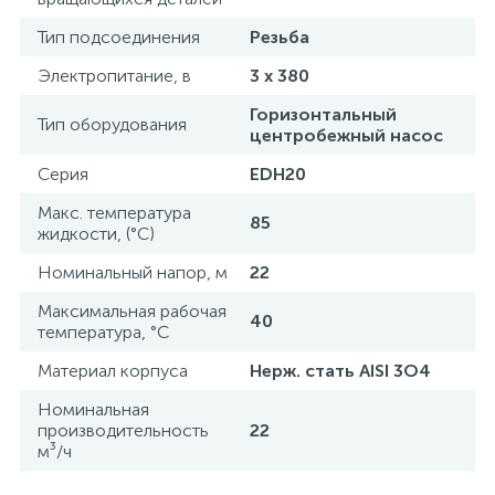
Тип подсоединения
Резьба
Электропитание, в
3 х 380
Горизонтальный
Тип оборудования
центробежный насос
Серия
EDH20
Макс. температура
85
жидкости, (°С)
Номинальный напор, м
22
Максимальная рабочая
40
температура, °С
Материал корпуса
Нерж. стать AISI 3O4
Номинальная
производительность
22
м³/ч