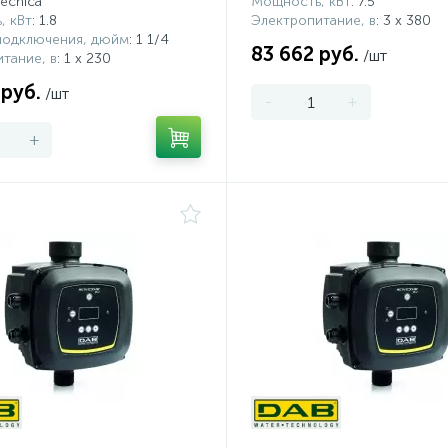
ltecnica
Мощность, кВт
: 7.5
, кВт
: 1.8
Электропитание, в
: 3 х 380
подключения, дюйм
: 1 1/4
83 662 руб.
/шт
тание, в
: 1 x 230
 руб.
/шт
-
+
+