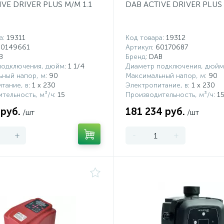
VE DRIVER PLUS M/M 1.1
DAB ACTIVE DRIVER PLUS 
а
: 19311
Код товара
: 19312
60149661
Артикул
: 60170687
B
Бренд
: DAB
подключения, дюйм
: 1 1/4
Диаметр подключения, дюйм
ьный напор, м
: 90
Максимальный напор, м
: 90
тание, в
: 1 x 230
Электропитание, в
: 1 x 230
тельность, м³/ч
: 15
Производительность, м³/ч
: 1
 руб.
181 234 руб.
/шт
/шт
+
-
+