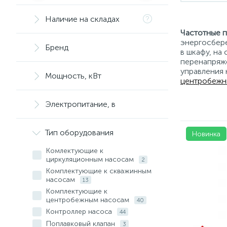
Наличие на складах
Частотные п
энергосбере
Бренд
в шкафу, на
перенапряж
управления 
Мощность, кВт
центробежн
Электропитание, в
Тип оборудования
Новинка
Комлектующие к
циркуляционным насосам
2
Комплектующие к скважинным
насосам
13
Комплектующие к
центробежным насосам
40
Контроллер насоса
44
Поплавковый клапан
3