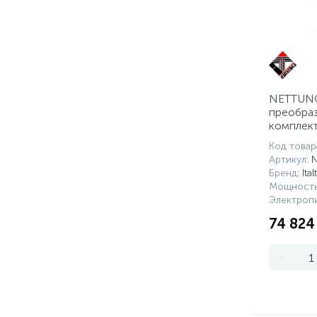
NETTUNO
преобраз
комплект
настенно
Код товар
Артикул
: 
Бренд
: Ita
Мощность
Электропи
74 824
-