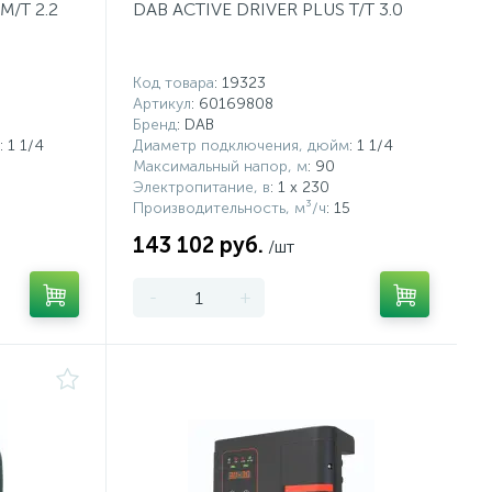
M/T 2.2
DAB ACTIVE DRIVER PLUS T/T 3.0
Код товара
: 19323
Артикул
: 60169808
Бренд
: DAB
: 1 1/4
Диаметр подключения, дюйм
: 1 1/4
Максимальный напор, м
: 90
Электропитание, в
: 1 x 230
5
Производительность, м³/ч
: 15
143 102 руб.
/шт
-
+