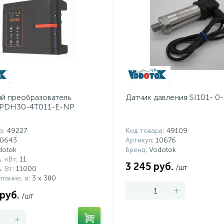
й преобразователь
Датчик давления SI101- 0-
 PDH30-4T011-E-NP
а
: 49227
Код товара
: 49109
10643
Артикул
: 10676
dotok
Бренд
: Vodotok
, кВт
: 11
3 245 руб.
/шт
, Вт
: 11000
тание, в
: 3 х 380
-
+
 руб.
/шт
+