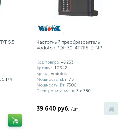
/T 5.5
Частотный преобразователь
Vodotok PDH30-4T7R5-E-NP
Код товара
: 49233
Артикул
: 10642
Бренд
: Vodotok
: 1 1/4
Мощность, кВт
: 7.5
Мощность, Вт
: 7500
Электропитание, в
: 3 х 380
5
39 640 руб.
/шт