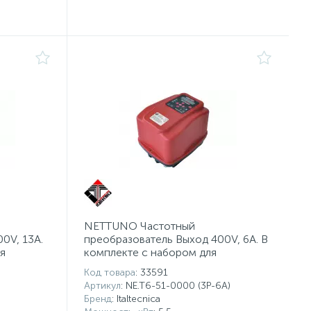
NETTUNO Частотный
0V, 13A.
преобразователь Выход 400V, 6A. В
я
комплекте с набором для
настенного крепления
Код товара
: 33591
Артикул
: NE.T6-51-0000 (3P-6A)
Бренд
: Italtecnica