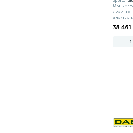
Бренд
: Ita
Мощность
Диаметр 
Электропи
38 461
-