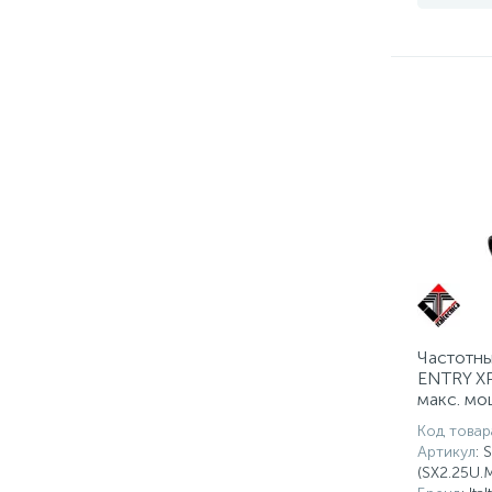
Частотны
ENTRY XP
макс. мо
-2,4-14 A
Код товар
Артикул
: 
(SX2.25U.