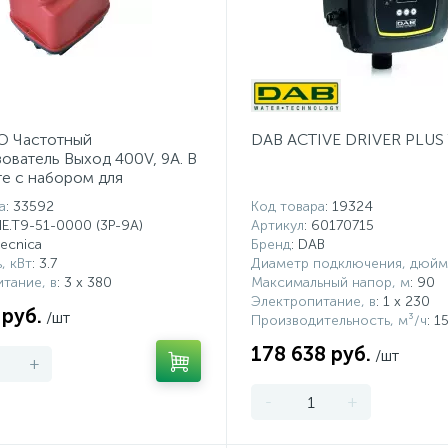
 Частотный
DAB ACTIVE DRIVER PLUS T
ователь Выход 400V, 9A. В
е с набором для
го крепления
а
: 33592
Код товара
: 19324
NE.T9-51-0000 (3P-9A)
Артикул
: 60170715
ltecnica
Бренд
: DAB
, кВт
: 3.7
Диаметр подключения, дюйм
тание, в
: 3 х 380
Максимальный напор, м
: 90
Электропитание, в
: 1 x 230
 руб.
/шт
Производительность, м³/ч
: 1
178 638 руб.
/шт
+
-
+