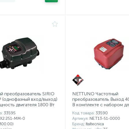
й преобразователь SIRIO
NETTUNO Частотный
 (однофазный вход/выход)
преобразователь Выход 40
щность двигателя 1800 Вт
В комплекте с набором дл
настенного крепления
а
: 33595
Код товара
: 33590
SX2.251-MM-0
Артикул
: NE.T13-51-0000
M00.00)
Бренд
: Italtecnica