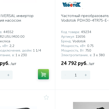
NIVERSAL инвертор
Частотный преобразовате
ния насосом
Vodotok PDH30-4TR75-E
а
: 44552
Код товара
: 49234
SR2.U5U.M00.00
Артикул
: 11656
ltecnica
Бренд
: Vodotok
, кВт
: 2,2
Мощность, кВт
: 0.75
подключения, дюйм
: 1 1/4
Мощность, Вт
: 750
тание, в
: 1 x 230
Электропитание, в
: 3 х 380
 руб.
24 792 руб.
/шт
/шт
+
-
+