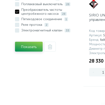
Поплаквовый выключатель
26
Преобразователь частоты
центробежного насоса
28
SIRIO U
Пятиходовое соединение
управле
1
Реле протока
2
Электромагнитный клапан
Код товар
33
Артикул
: 
Бренд
: Ita
Мощность
Показать
Диаметр 
Электропи
28 330
-