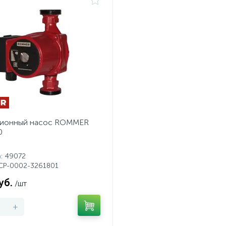
ционный насос ROMMER
0
а
: 49072
RCP-0002-3261801
уб.
/шт
+