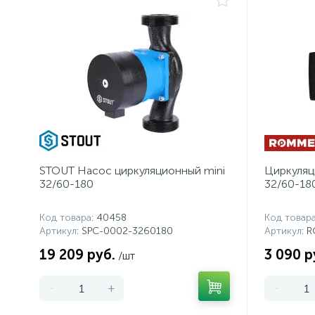
STOUT Насос циркуляционный mini
Циркуля
32/60-180
32/60-18
Код товара
: 40458
Код товар
Артикул
: SPC-0002-3260180
Артикул
: 
19 209 руб.
3 090 р
/шт
-
+
-