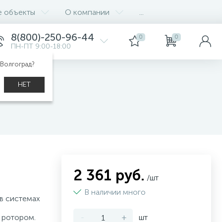
е объекты
О компании
...
8(800)-250-96-44
0
0
ПН-ПТ 9:00-18:00
 Волгоград?
НЕТ
2 361 руб.
/шт
В наличии много
в системах
 ротором.
-
+
шт