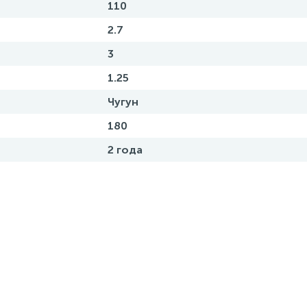
110
2.7
3
1.25
Чугун
180
2 года