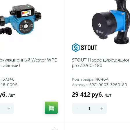
ркуляционный Wester WPE
STOUT Насос циркуляцион
 гайками)
pro 32/60-180
а
: 37346
Код товара
: 40464
0-18-0096
Артикул
: SPC-0003-3260180
уб.
29 412 руб.
/шт
/шт
+
-
+