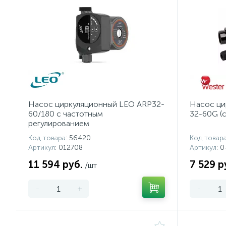
Насос циркуляционный LEO ARP32-
Насос ци
60/180 с частотным
32-60G (с
регулированием
Код товара
: 56420
Код товар
Артикул
: 012708
Артикул
: 
11 594 руб.
7 529 р
/шт
-
+
-