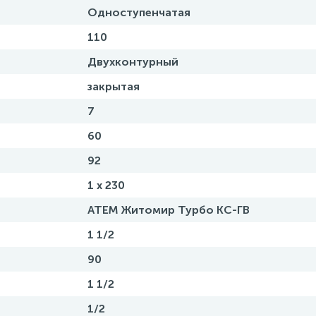
Одноступенчатая
110
Двухконтурный
закрытая
7
60
92
1 x 230
АТЕМ Житомир Турбо КС-ГВ
1 1/2
90
1 1/2
1/2