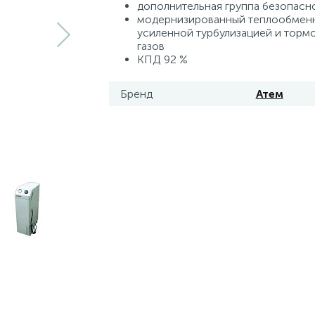
дополнительная группа безопасн
модернизированный теплообменн
усиленной турбулизацией и тор
газов
КПД 92 %
Бренд
Атем