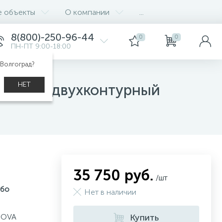
е объекты
О компании
...
8(800)-250-96-44
0
0
ПН-ПТ 9:00-18:00
 Волгоград?
НЕТ
012СН, двухконтурный
35 750 руб.
/шт
рбо
Нет в наличии
NOVA
Купить