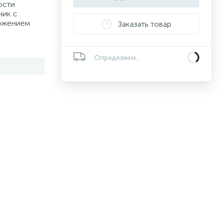
ости
ик с
можением
Заказать товар
Определяем...