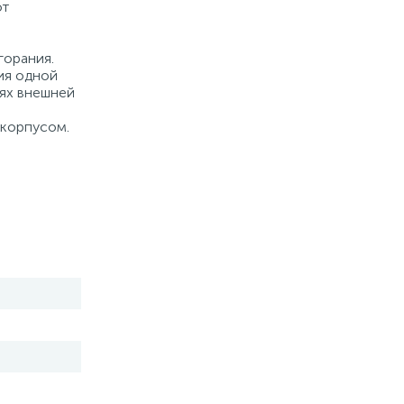
ют
горания.
ия одной
лях внешней
 корпусом.