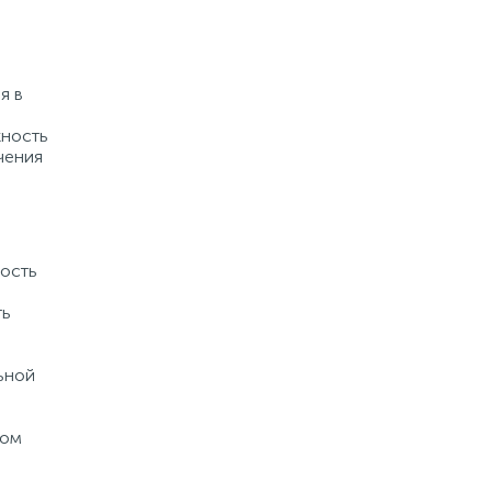
я в
жность
чения
ность
ть
ьной
ном