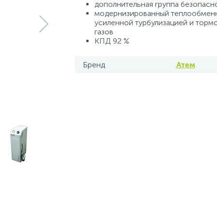
дополнительная группа безопасн
модернизированный теплообменн
усиленной турбулизацией и тор
газов
КПД 92 %
Бренд
Атем