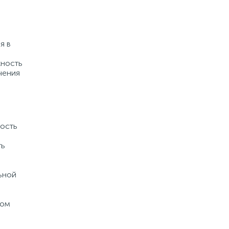
я в
жность
чения
ность
ть
ьной
ном