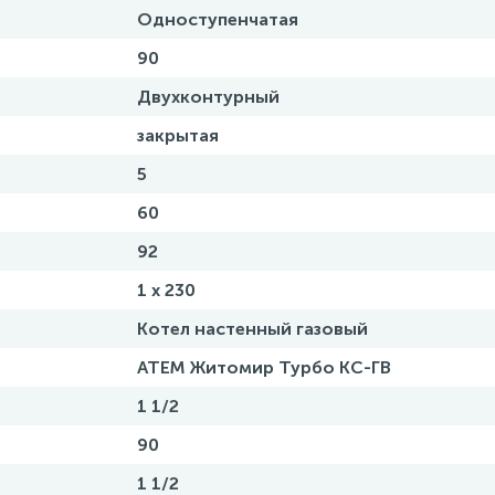
Одноступенчатая
90
Двухконтурный
закрытая
5
60
92
1 x 230
Котел настенный газовый
АТЕМ Житомир Турбо КС-ГВ
1 1/2
90
1 1/2