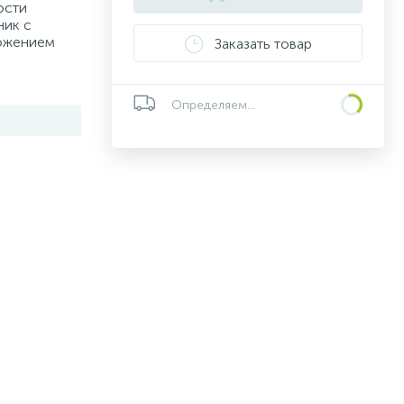
ости
ик с
можением
Заказать товар
Определяем...