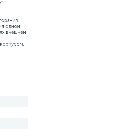
ют
горания.
ия одной
лях внешней
 корпусом.