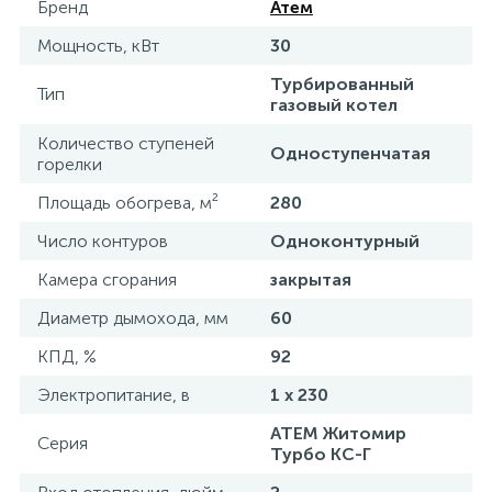
Бренд
Атем
Мощность, кВт
30
Турбированный
Тип
газовый котел
Количество ступеней
Одноступенчатая
горелки
Площадь обогрева, м²
280
Число контуров
Одноконтурный
Камера сгорания
закрытая
Диаметр дымохода, мм
60
КПД, %
92
Электропитание, в
1 x 230
АТЕМ Житомир
Серия
Турбо КС-Г