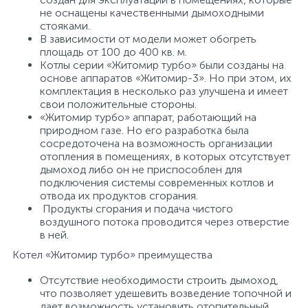
не оснащены качественными дымоходными
15
стояками.
Фильтры под мойку
В зависимости от модели может обогреть
площадь от 100 до 400 кв. м.
Котлы серии «Житомир турбо» были созданы на
основе аппаратов «Житомир-3». Но при этом, их
комплектация в несколько раз улучшена и имеет
свои положительные стороны.
«Житомир турбо» аппарат, работающий на
природном газе. Но его разработка была
сосредоточена на возможность организации
отопления в помещениях, в которых отсутствует
дымоход либо он не приспособлен для
подключения системы современных котлов и
отвода их продуктов сгорания.
Продукты сгорания и подача чистого
воздушного потока проводится через отверстие
в ней.
Котел «Житомир турбо» преимущества
Отсутствие необходимости строить дымоход,
что позволяет удешевить возведение топочной и
дает возможность установить отопительный