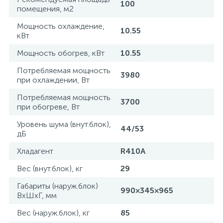
100
помещения, м2
Мощность охлаждение,
10.55
кВт
Мощность обогрев, кВт
10.55
Потребляемая мощность
3980
при охлаждении, Вт
Потребляемая мощность
3700
при обогреве, Вт
Уровень шума (внут.блок),
44/53
дБ
Хладагент
R410A
Вес (внут.блок), кг
29
Габариты (наруж.блок)
990×345×965
ВxШxГ, мм
Вес (наруж.блок), кг
85