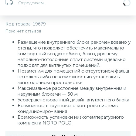
Определяем...
Системы управления и принадлежности для
192
37
67
Расширительные баки для отопления и ГВС
Гофрированные нержавеющие системы
Корпуса для механических фильтров
насосов
Код товара:
19679
Пока нет отзывов
467
12
12
Теплоносители и антифризы
Коммерческие насосы
Медные системы под пайку
Системы контроля протечки воды
Размещение внутреннего блока рекомендовано у
стены, что позволяет обеспечить максимально
49
комфортный воздухообмен, благодаря чему
Бытовые насосы
Контрольно-измерительные приборы
Мультипатронные фильтры
напольно-потолочные сплит системы идеально
подходят для вытянутых помещений.
Незаменим для помещений с отсутствием фальш
Гидроаккумуляторы (гидробаки) для систем
282
21
44
Насосы для бассейнов
Теплоизоляция
потолков либо невозможностью установки в
водоснабжения
запотолочном пространстве
Максимальное расстояние между внутренним и
198
89
наружным блоками — 50 м
Центробежные in-line насосы
Крепеж и аксессуары
Комплектующие для систем водоподготовки
Усовершенствованный дизайн внутреннего блока
Возможность группового контроля системы
кондициониро- вания
37
Фильтры механической очистки
Возможность установки низкотемпературного
комплекта NORD POLO
15
Фильтры под мойку