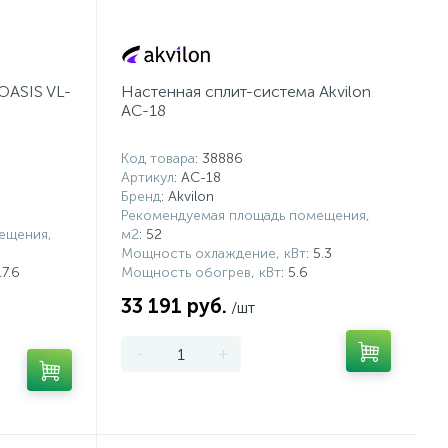
OASIS VL-
Настенная сплит-система Akvilon
AC-18
Код товара
: 38886
Артикул
: AC-18
Бренд
: Akvilon
Рекомендуемая площадь помещения,
ещения,
м2
: 52
Мощность охлаждение, кВт
: 5.3
17.6
Мощность обогрев, кВт
: 5.6
33 191 руб.
/шт
-
+