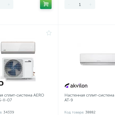
+
-
+
ая сплит-система AERO
Настенная сплит-система 
S-II-07
AT-9
а
: 34339
Код товара
: 38882