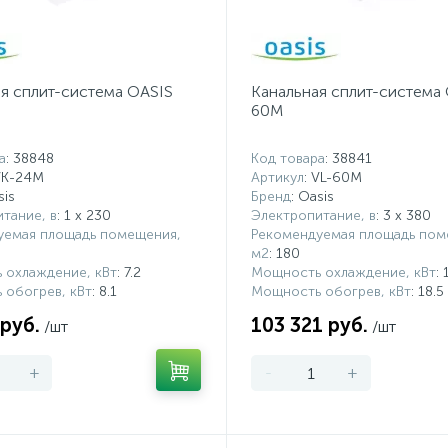
я сплит-система OASIS
Канальная сплит-система 
60M
а
: 38848
Код товара
: 38841
VK-24M
Артикул
: VL-60M
sis
Бренд
: Oasis
тание, в
: 1 x 230
Электропитание, в
: 3 х 380
уемая площадь помещения,
Рекомендуемая площадь пом
м2
: 180
 охлаждение, кВт
: 7.2
Мощность охлаждение, кВт
: 
 обогрев, кВт
: 8.1
Мощность обогрев, кВт
: 18.5
 руб.
103 321 руб.
/шт
/шт
+
-
+