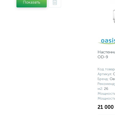
Показать
Настенна
OD-9
Код товар
Артикул
: 
Бренд
: Oa
Рекоменд
м2
: 26
Мощность
Мощность
21 000