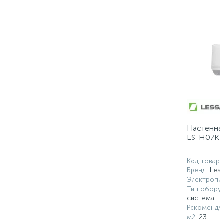
Настенна
LS-H07K
Код товар
Бренд
: Le
Электропи
Тип обор
система
Рекоменд
м2
: 23