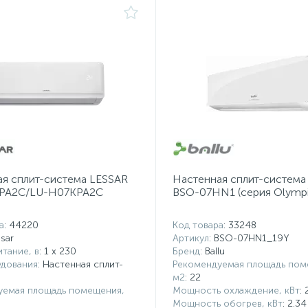
я сплит-система LESSAR
Настенная сплит-система 
PA2C/LU-H07KPA2C
BSO-07HN1 (серия Olympi
а
: 44220
Код товара
: 33248
ssar
Артикул
: BSO-07HN1_19Y
тание, в
: 1 x 230
Бренд
: Ballu
удования
: Настенная сплит-
Рекомендуемая площадь пом
м2
: 22
уемая площадь помещения,
Мощность охлаждение, кВт
: 
Мощность обогрев, кВт
: 2.34