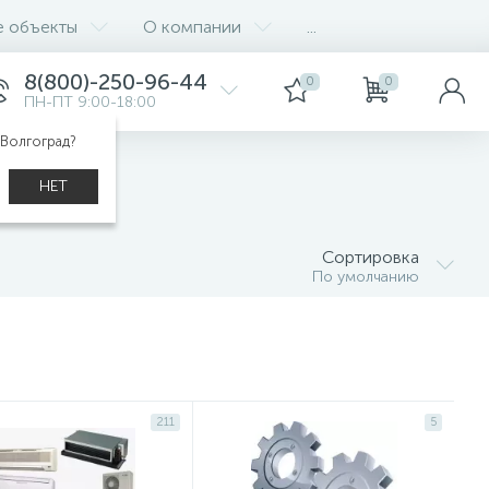
е объекты
О компании
...
8(800)-250-96-44
0
0
ПН-ПТ 9:00-18:00
 Волгоград?
НЕТ
Сортировка
По умолчанию
211
5