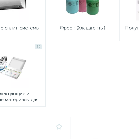
е сплит-системы
Фреон (Хладагенты)
Полуп
36
лектующие и
е материалы для
диционеров