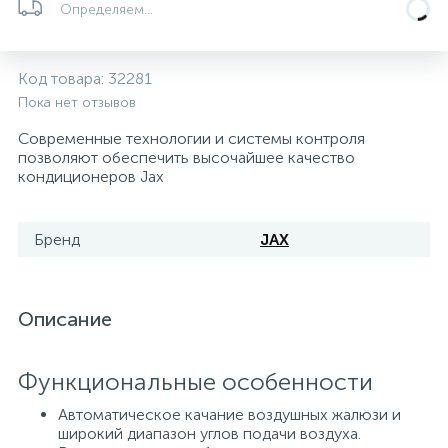
Определяем...
5
4
7
Печи
Циркуляционные насосы для гелиоустановок
Паковочные и уплотнительные материалы
Диспенсеры
Код товара:
32281
Системы управления и принадлежности для
233
37
67
Расширительные баки для отопления и ГВС
Гофрированные нержавеющие системы
Корпуса для механических фильтров
Пока нет отзывов
насосов
Современные технологии и системы контроля
467
12
12
позволяют обеспечить высочайшее качество
Теплоносители и антифризы
Коммерческие насосы
Медные системы под пайку
Системы контроля протечки воды
кондиционеров Jax
49
Бытовые насосы
Контрольно-измерительные приборы
Мультипатронные фильтры
Бренд
JAX
Гидроаккумуляторы (гидробаки) для систем
282
21
44
Насосы для бассейнов
Теплоизоляция
водоснабжения
Описание
198
89
Центробежные in-line насосы
Крепеж и аксессуары
Комплектующие для систем водоподготовки
Функциональные особенности
37
Автоматическое качание воздушных жалюзи и
Фильтры механической очистки
широкий диапазон углов подачи воздуха.