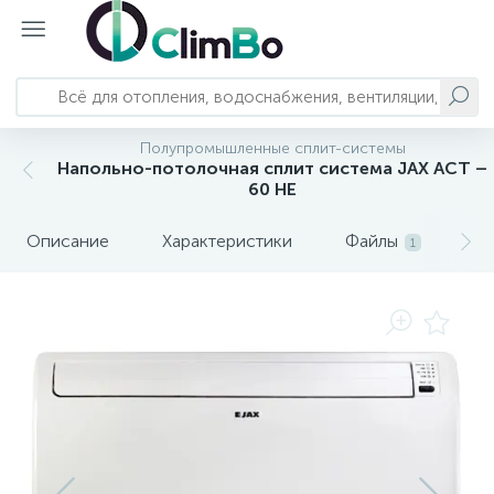
Полупромышленные сплит-системы
Главное меню
Отопление
Насосы и станции
Трубопроводы и арматура
Водоснабжение и водоподготовка
Сантехника
Вентиляция и кондиционирование
Автономное энергоснабжение
Напольно-потолочная сплит система JAX ACT –
60 HE
793
124
23
82
Главная
Котлы отопления
Колодезные насосы
Системы полипропиленовых трубопроводов
Баки для воды
Смесители
Кондиционеры и комплектующие
Бесперебойное питание
Описание
Характеристики
Файлы
О
1
Системы металлопластиковых
303
192
22
71
3
Каталог оборудования
Водонагреватели
Канализационные установки
Комплектующие баков для воды
Душевая программа
Вытяжки
Солнечные панели
трубопроводов
Системы обратного осмоса и
249
157
3
Решения и услуги
Обогреватели
Насосные станции
Запорно-регулирующая арматура
Акриловые ванны
Бытовая вентиляция
комплектующие
222
126
48
10
54
71
Калькуляторы и подбор
Полотенцесушители
Вихревые насосы
Системы нержавеющих трубопроводов
Сменные картриджи
Душевые кабины
Мойки воздуха