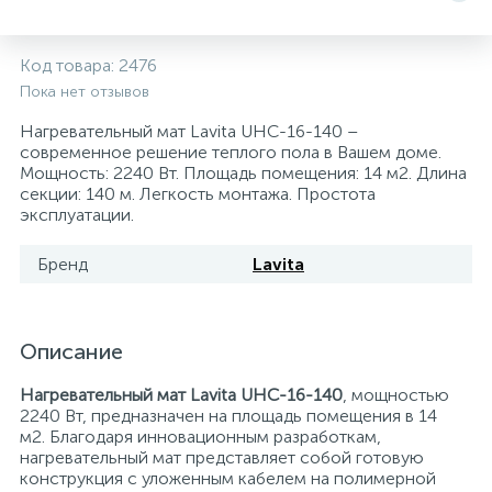
Системы управления и принадлежности для
192
37
67
Расширительные баки для отопления и ГВС
Гофрированные нержавеющие системы
Корпуса для механических фильтров
Код товара:
2476
насосов
Пока нет отзывов
467
12
12
Теплоносители и антифризы
Коммерческие насосы
Медные системы под пайку
Системы контроля протечки воды
Нагревательный мат Lavita UHC-16-140 –
современное решение теплого пола в Вашем доме.
Мощность: 2240 Вт. Площадь помещения: 14 м2. Длина
49
секции: 140 м. Легкость монтажа. Простота
Бытовые насосы
Контрольно-измерительные приборы
Мультипатронные фильтры
эксплуатации.
Гидроаккумуляторы (гидробаки) для систем
282
21
44
Бренд
Lavita
Насосы для бассейнов
Теплоизоляция
водоснабжения
198
89
Центробежные in-line насосы
Крепеж и аксессуары
Комплектующие для систем водоподготовки
Описание
Нагревательный мат Lavita UHC-16-140
, мощностью
37
Фильтры механической очистки
2240 Вт, предназначен на площадь помещения в 14
м2. Благодаря инновационным разработкам,
нагревательный мат представляет собой готовую
15
конструкция с уложенным кабелем на полимерной
Фильтры под мойку