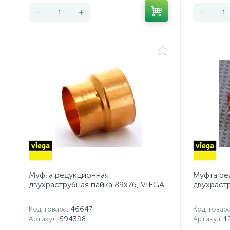
-
+
-
Муфта редукционная
Муфта ре
двухраструбная пайка 89х76, VIEGA
двухрастр
Код товара
: 46647
Код товар
Артикул
: 594398
Артикул
: 