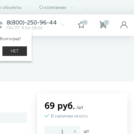
е объекты
О компании
...
8(800)-250-96-44
0
0
ПН-ПТ 9:00-18:00
 Волгоград?
НЕТ
A
69 руб.
/шт
В наличии много
-
+
шт