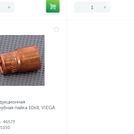
+
-
+
дукционная
убная пайка 10х8, VIEGA
а
: 46573
121150