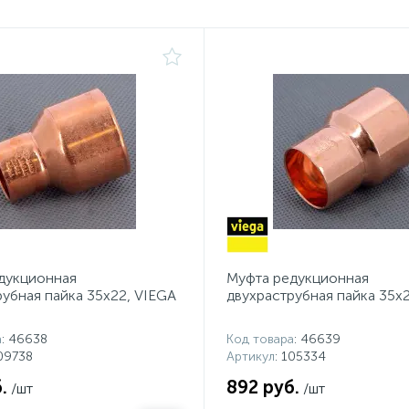
дукционная
Муфта редукционная
рубная пайка 35х22, VIEGA
двухраструбная пайка 35х
а
: 46638
Код товара
: 46639
109738
Артикул
: 105334
.
892 руб.
/шт
/шт