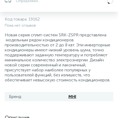
Определяем...
Системы управления и принадлежности для
192
37
67
Расширительные баки для отопления и ГВС
Гофрированные нержавеющие системы
Корпуса для механических фильтров
насосов
Код товара:
19162
Пока нет отзывов
467
12
12
Теплоносители и антифризы
Коммерческие насосы
Медные системы под пайку
Системы контроля протечки воды
Новая серия сплит-систем SRK-ZSPR представлена
модельным рядом кондиционеров
производительностью от 2 до 8 квт. Эти инверторные
49
Бытовые насосы
Контрольно-измерительные приборы
Мультипатронные фильтры
кондиционеры имеют низкий уровень шума, точно
поддерживают заданную температуру и потребляют
минимальное количество электроэнергии. Дизайн
Гидроаккумуляторы (гидробаки) для систем
282
21
44
новой серии современный и лаконичный,
Насосы для бассейнов
Теплоизоляция
водоснабжения
присутствует набор наиболее популярных у
пользователей функций, без излишеств, что
198
89
обеспечивает невысокую стоимость кондиционеров.
Центробежные in-line насосы
Крепеж и аксессуары
Комплектующие для систем водоподготовки
Бренд
MHI
37
Фильтры механической очистки
15
Фильтры под мойку
Описание