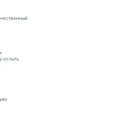
ачественный
и
 остыть.
.
цию