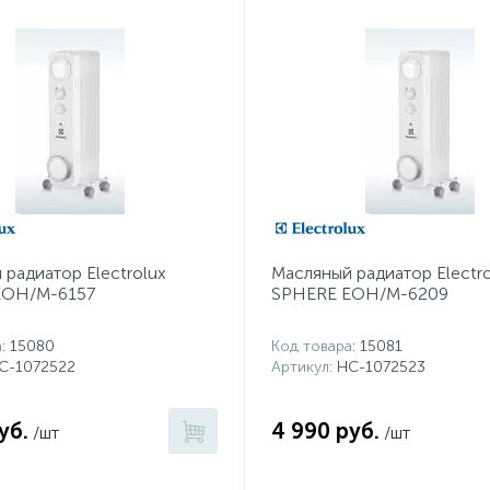
радиатор Electrolux
Масляный радиатор Electro
EOH/M-6157
SPHERE EOH/M-6209
а
: 15080
Код товара
: 15081
НС-1072522
Артикул
: НС-1072523
уб.
4 990 руб.
/шт
/шт