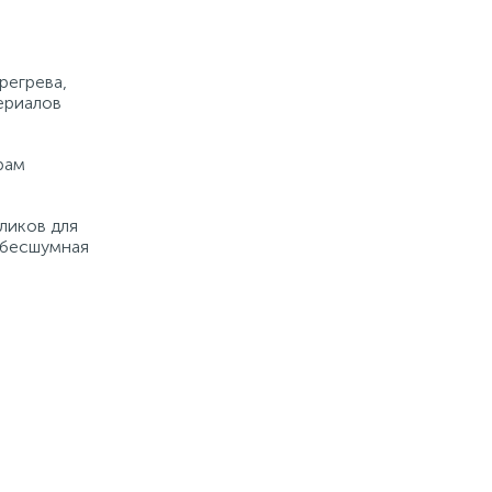
регрева,
ериалов
рам
ликов для
 бесшумная