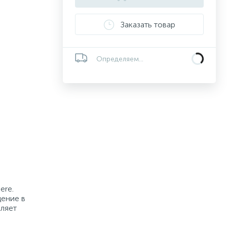
Заказать товар
Определяем...
ere.
щение в
оляет