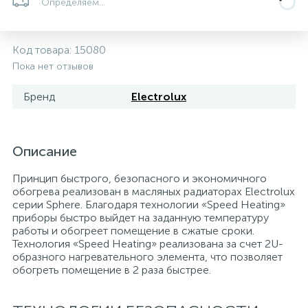
Определяем...
5
4
7
Печи
Циркуляционные насосы для гелиоустановок
Паковочные и уплотнительные материалы
Диспенсеры
Код товара:
15080
Системы управления и принадлежности для
192
37
67
Расширительные баки для отопления и ГВС
Гофрированные нержавеющие системы
Корпуса для механических фильтров
Пока нет отзывов
насосов
Бренд
Electrolux
467
12
12
Теплоносители и антифризы
Коммерческие насосы
Медные системы под пайку
Системы контроля протечки воды
49
Описание
Бытовые насосы
Контрольно-измерительные приборы
Мультипатронные фильтры
Принцип быстрого, безопасного и экономичного
обогрева реализован в масляных радиаторах Electrolux
Гидроаккумуляторы (гидробаки) для систем
282
21
44
Насосы для бассейнов
Теплоизоляция
серии Sphere. Благодаря технологии «Speed Heating»
водоснабжения
приборы быстро выйдет на заданную температуру
работы и обогреет помещение в сжатые сроки.
198
89
Технология «Speed Heating» реализована за счет 2U-
Центробежные in-line насосы
Крепеж и аксессуары
Комплектующие для систем водоподготовки
образного нагревательного элемента, что позволяет
обогреть помещение в 2 раза быстрее.
37
Фильтры механической очистки