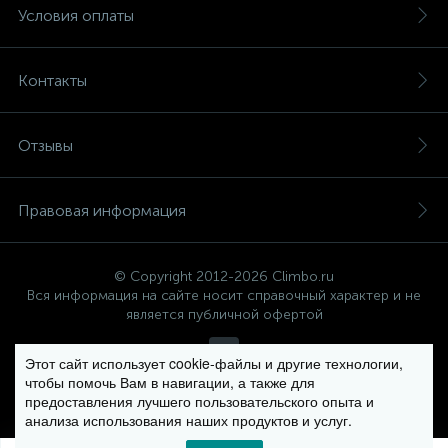
Условия оплаты
Контакты
Отзывы
Правовая информация
© Copyright 2012-2026 Climbo.ru
Вся информация на сайте носит справочный характер и не
является публичной офертой
Этот сайт использует cookie-файлы и другие технологии,
чтобы помочь Вам в навигации, а также для
Политика компании в отношении обработки персональных
предоставления лучшего пользовательского опыта и
данных
анализа использования наших продуктов и услуг.