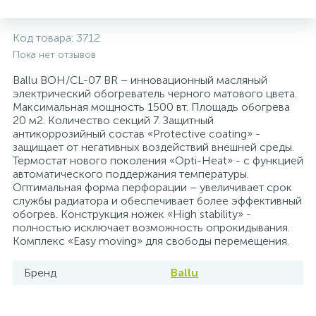
5
4
7
Печи
Циркуляционные насосы для гелиоустановок
Паковочные и уплотнительные материалы
Диспенсеры
Код товара:
3712
Пока нет отзывов
Системы управления и принадлежности для
233
37
67
Расширительные баки для отопления и ГВС
Гофрированные нержавеющие системы
Корпуса для механических фильтров
насосов
Ballu BOH/CL-07 BR – инновационный масляный
электрический обогреватель черного матового цвета.
Максимальная мощность 1500 вт. Площадь обогрева
467
12
12
Теплоносители и антифризы
Коммерческие насосы
Медные системы под пайку
Системы контроля протечки воды
20 м2. Количество секций 7. Защитный
антикоррозийный состав «Protective coating» -
защищает от негативных воздействий внешней среды.
49
Бытовые насосы
Контрольно-измерительные приборы
Мультипатронные фильтры
Термостат нового поколения «Opti-Heat» - с функцией
автоматического поддержания температуры.
Оптимальная форма перфорации – увеличивает срок
Гидроаккумуляторы (гидробаки) для систем
282
21
44
службы радиатора и обеспечивает более эффективный
Насосы для бассейнов
Теплоизоляция
водоснабжения
обогрев. Конструкция ножек «High stability» -
полностью исключает возможность опрокидывания.
Комплекс «Easy moving» для свободы перемещения.
198
89
Центробежные in-line насосы
Крепеж и аксессуары
Комплектующие для систем водоподготовки
Бренд
Ballu
37
Фильтры механической очистки