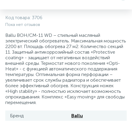
5
4
7
Печи
Циркуляционные насосы для гелиоустановок
Паковочные и уплотнительные материалы
Диспенсеры
Код товара:
3706
Пока нет отзывов
Системы управления и принадлежности для
192
37
67
Расширительные баки для отопления и ГВС
Гофрированные нержавеющие системы
Корпуса для механических фильтров
насосов
Ballu BOH/CM-11 WD – стильный масляный
электрический обогреватель. Максимальная мощность
467
12
12
2200 вт. Площадь обогрева 27 м2. Количество секций
Теплоносители и антифризы
Коммерческие насосы
Медные системы под пайку
Системы контроля протечки воды
11. Защитный антикоррозийный состав «Protective
coating» - защищает от негативных воздействий
внешней среды. Термостат нового поколения «Opti-
49
Бытовые насосы
Контрольно-измерительные приборы
Мультипатронные фильтры
Heat» - с функцией автоматического поддержания
температуры. Оптимальная форма перфорации –
увеличивает срок службы радиатора и обеспечивает
Гидроаккумуляторы (гидробаки) для систем
282
21
44
более эффективный обогрев. Конструкция ножек
Насосы для бассейнов
Теплоизоляция
водоснабжения
«High stability» - полностью исключает возможность
опрокидывания. Комплекс «Easy moving» для свободы
198
89
перемещения.
Центробежные in-line насосы
Крепеж и аксессуары
Комплектующие для систем водоподготовки
Бренд
Ballu
37
Фильтры механической очистки