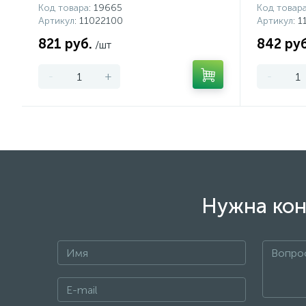
Код товара
: 19665
Код товар
Артикул
: 11022100
Артикул
: 
821 руб.
842 руб
/шт
-
+
-
Нужна кон