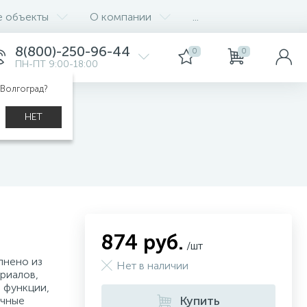
е объекты
О компании
...
8(800)-250-96-44
0
0
ПН-ПТ 9:00-18:00
 Волгоград?
НЕТ
874 руб.
/шт
лнено из
Нет в наличии
риалов,
 функции,
Купить
ичные