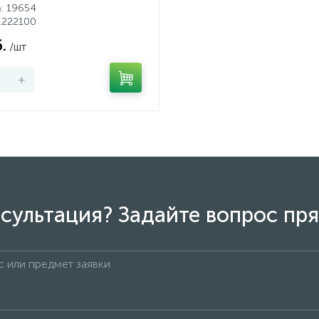
а
: 19654
11222100
.
/шт
+
сультация? Задайте вопрос пря