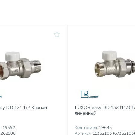
sy DD 121 1/2 Клапан
LUXOR easy DD 138 (113) 1
линейный
а
: 19592
Код товара
: 19645
11262100
Артикул
: 11362103 (67362103)