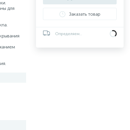
ки.
аны для
Заказать товар
kna.
Определяем...
акрывания
ржанием
ия.