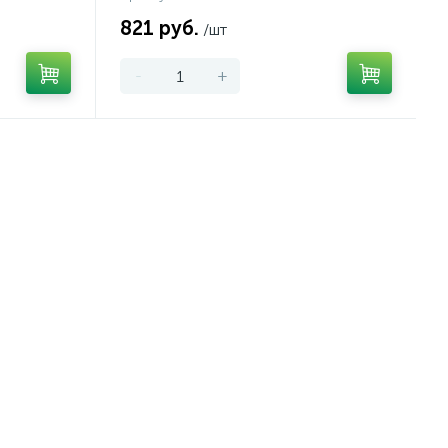
821 руб.
/шт
-
+