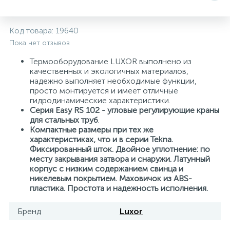
5
4
7
Печи
Циркуляционные насосы для гелиоустановок
Паковочные и уплотнительные материалы
Диспенсеры
Код товара:
19640
Пока нет отзывов
Системы управления и принадлежности для
192
37
67
Расширительные баки для отопления и ГВС
Гофрированные нержавеющие системы
Корпуса для механических фильтров
насосов
Термооборудование LUXOR выполнено из
качественных и экологичных материалов,
467
12
12
надежно выполняет необходимые функции,
Теплоносители и антифризы
Коммерческие насосы
Медные системы под пайку
Системы контроля протечки воды
просто монтируется и имеет отличные
гидродинамические характеристики.
Серия Easy RS 102 - угловые регулирующие краны
49
Бытовые насосы
Контрольно-измерительные приборы
Мультипатронные фильтры
для стальных труб
.
Компактные размеры при тех же
характеристиках, что и в серии Tekna.
Гидроаккумуляторы (гидробаки) для систем
282
21
44
Фиксированный шток. Двойное уплотнение: по
Насосы для бассейнов
Теплоизоляция
водоснабжения
месту закрывания затвора и снаружи. Латунный
корпус с низким содержанием свинца и
198
89
никелевым покрытием. Маховичок из ABS-
Центробежные in-line насосы
Крепеж и аксессуары
Комплектующие для систем водоподготовки
пластика. Простота и надежность исполнения.
Бренд
Luxor
37
Фильтры механической очистки