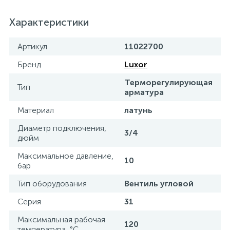
15
Фильтры под мойку
Характеристики
Артикул
11022700
Бренд
Luxor
Терморегулирующая
Тип
арматура
Материал
латунь
Диаметр подключения,
3/4
дюйм
Максимальное давление,
10
бар
Тип оборудования
Вентиль угловой
Серия
31
Максимальная рабочая
120
температура, °С