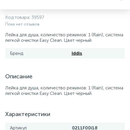
5
4
7
Печи
Циркуляционные насосы для гелиоустановок
Паковочные и уплотнительные материалы
Диспенсеры
Код товара:
39597
Пока нет отзывов
Системы управления и принадлежности для
233
37
67
Расширительные баки для отопления и ГВС
Гофрированные нержавеющие системы
Корпуса для механических фильтров
насосов
Лейка для душа, количество режимов: 1 (Rain), система
легкой очистки Easy Clean. Цвет черный.
467
12
12
Теплоносители и антифризы
Коммерческие насосы
Медные системы под пайку
Системы контроля протечки воды
Бренд
Iddis
49
Бытовые насосы
Контрольно-измерительные приборы
Мультипатронные фильтры
Описание
Гидроаккумуляторы (гидробаки) для систем
282
21
44
Насосы для бассейнов
Теплоизоляция
водоснабжения
Лейка для душа, количество режимов: 1 (Rain), система
легкой очистки Easy Clean. Цвет черный.
198
89
Центробежные in-line насосы
Крепеж и аксессуары
Комплектующие для систем водоподготовки
Характеристики
37
Фильтры механической очистки
Артикул
0211F00i18