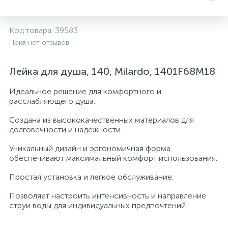
Системы управления и принадлежности для
233
37
67
Расширительные баки для отопления и ГВС
Гофрированные нержавеющие системы
Корпуса для механических фильтров
Код товара:
39583
насосов
Пока нет отзывов
467
12
12
Теплоносители и антифризы
Коммерческие насосы
Медные системы под пайку
Системы контроля протечки воды
Лейка для душа, 140, Milardo, 1401F68M18
49
Идеальное решение для комфортного и
Бытовые насосы
Контрольно-измерительные приборы
Мультипатронные фильтры
расслабляющего душа.
Создана из высококачественных материалов для
Гидроаккумуляторы (гидробаки) для систем
282
21
44
Насосы для бассейнов
Теплоизоляция
долговечности и надежности.
водоснабжения
Уникальный дизайн и эргономичная форма
198
89
обеспечивают максимальный комфорт использования.
Центробежные in-line насосы
Крепеж и аксессуары
Комплектующие для систем водоподготовки
Простая установка и легкое обслуживание.
37
Фильтры механической очистки
Позволяет настроить интенсивность и направление
струи воды для индивидуальных предпочтений.
15
Фильтры под мойку