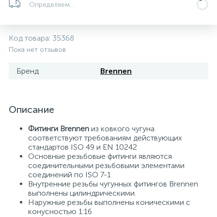
Определяем...
5
4
7
Печи
Циркуляционные насосы для гелиоустановок
Паковочные и уплотнительные материалы
Диспенсеры
Код товара:
35368
Системы управления и принадлежности для
192
37
67
Расширительные баки для отопления и ГВС
Гофрированные нержавеющие системы
Корпуса для механических фильтров
Пока нет отзывов
насосов
Бренд
Brennen
467
12
12
Теплоносители и антифризы
Коммерческие насосы
Медные системы под пайку
Системы контроля протечки воды
49
Описание
Бытовые насосы
Контрольно-измерительные приборы
Мультипатронные фильтры
Фитинги Brennen
из ковкого чугуна
Гидроаккумуляторы (гидробаки) для систем
282
21
44
соответствуют требованиям действующих
Насосы для бассейнов
Теплоизоляция
водоснабжения
стандартов ISO 49 и EN 10242
Основные резьбовые фитинги являются
соединительными резьбовыми элементами
198
89
Центробежные in-line насосы
Крепеж и аксессуары
Комплектующие для систем водоподготовки
соединений по ISO 7-1
Внутренние резьбы чугунных фитингов Brennen
выполнены цилиндрическими.
37
Наружные резьбы выполнены коническими с
Фильтры механической очистки
конусностью 1:16