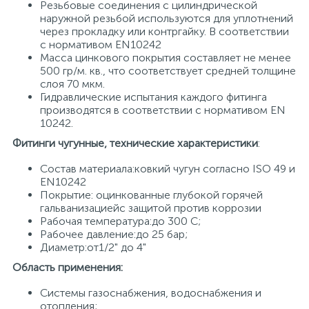
Резьбовые соединения с цилиндрической
наружной резьбой используются для уплотнений
15
Фильтры под мойку
через прокладку или контргайку. В соответствии
с нормативом EN10242
Масса цинкового покрытия составляет не менее
500 гр/м. кв., что соответствует средней толщине
слоя 70 мкм.
Гидравлические испытания каждого фитинга
производятся в соответствии с нормативом EN
10242.
Фитинги чугунные, технические характеристики
:
Состав материала:ковкий чугун согласно ISO 49 и
EN10242
Покрытие: оцинкованные глубокой горячей
гальванизациейс защитой против коррозии
Рабочая температура:до 300 С;
Рабочее давление:до 25 бар;
Диаметр:от1/2" до 4"
Область применения:
Системы газоснабжения, водоснабжения и
отопления;