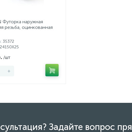
 Футорка наружная
яя резьба, оцинкованная
а
: 35372
G24150X25
.
/шт
+
сультация? Задайте вопрос пря