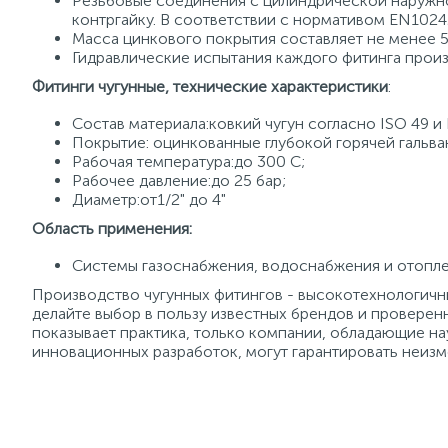
Резьбовые соединения с цилиндрической наружно
контргайку. В соответствии с нормативом EN1024
Масса цинкового покрытия составляет не менее 50
Гидравлические испытания каждого фитинга произ
Фитинги чугунные, технические характеристики
:
Состав материала:ковкий чугун согласно ISO 49 
Покрытие: оцинкованные глубокой горячей гальв
Рабочая температура:до 300 С;
Рабочее давление:до 25 бар;
Диаметр:от1/2" до 4"
Область применения:
Системы газоснабжения, водоснабжения и отопле
Производство чугунных фитингов - высокотехнологичны
делайте выбор в пользу известных брендов и проверен
показывает практика, только компании, обладающие на
инновационных разработок, могут гарантировать неизм