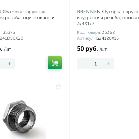
 Футорка наружная
BRENNEN Футорка наружн
яя резьба, оцинкованная
внутренняя резьба, оцинк
3/4X1/2
а
: 35376
Код товара
: 35362
G241D50X20
Артикул
: G24120X15
.
50 руб.
/шт
/шт
+
-
+