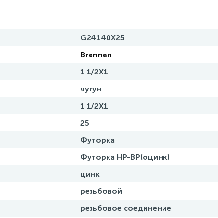
G24140X25
Brennen
1 1/2X1
чугун
1 1/2X1
25
Футорка
Футорка НР-ВР(оцинк)
цинк
резьбовой
резьбовое соединение