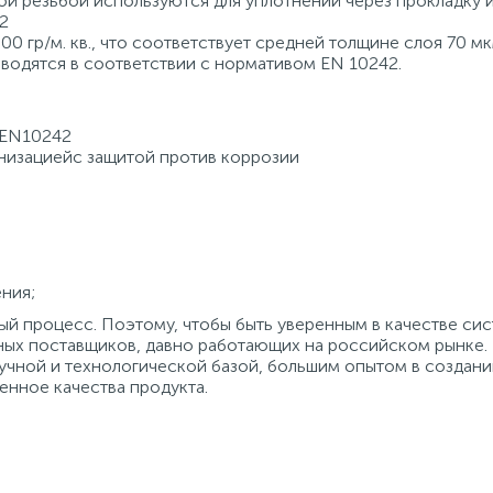
й резьбой используются для уплотнений через прокладку 
2
0 гр/м. кв., что соответствует средней толщине слоя 70 мк
водятся в соответствии с нормативом EN 10242.
и EN10242
анизациейс защитой против коррозии
ния;
й процесс. Поэтому, чтобы быть уверенным в качестве сис
ных поставщиков, давно работающих на российском рынке.
учной и технологической базой, большим опытом в создани
енное качества продукта.