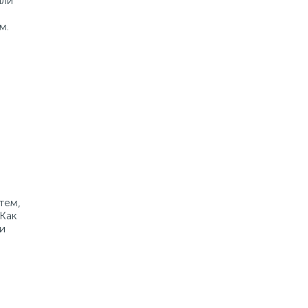
или
м.
тем,
 Как
и