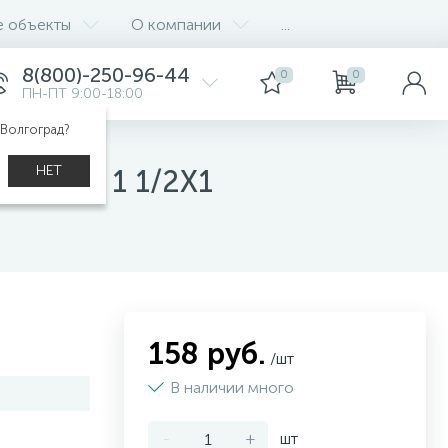
е объекты
О компании
...
8(800)-250-96-44
0
0
ПН-ПТ 9:00-18:00
 Волгоград?
НЕТ
ванная 1 1/2X1
158 руб.
/шт
В наличии много
-
+
шт