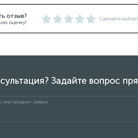
ть отзыв?
Сделайте выбор!
вою оценку!
сультация? Задайте вопрос пря