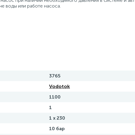
т насос при нaличии необходимого давлeния в системе и ав
че вoды или рабoте насоса.
3765
Vodotok
1100
1
1 x 230
10 бар