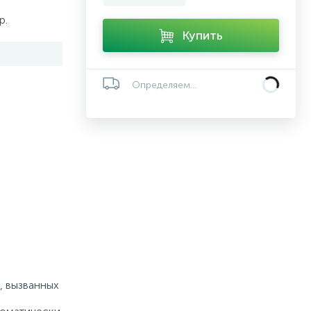
р.
Купить
Определяем...
, вызванныx