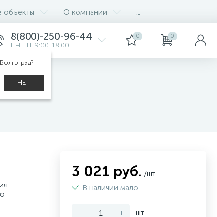
е объекты
О компании
...
8(800)-250-96-44
0
0
ПН-ПТ 9:00-18:00
 Волгоград?
НЕТ
3 021 руб.
/шт
ия
В наличии мало
ью
-
+
шт