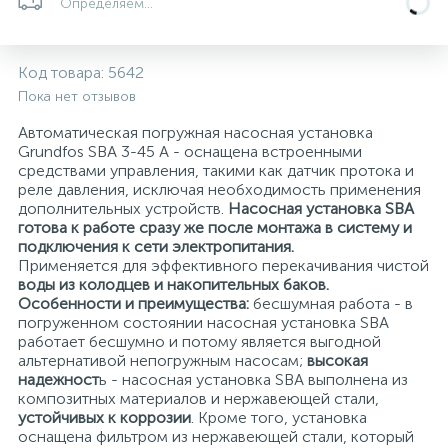
Определяем...
5
4
7
Печи
Циркуляционные насосы для гелиоустановок
Паковочные и уплотнительные материалы
Диспенсеры
Код товара:
5642
Системы управления и принадлежности для
192
37
67
Расширительные баки для отопления и ГВС
Гофрированные нержавеющие системы
Корпуса для механических фильтров
Пока нет отзывов
насосов
Автоматическая погружная насосная установка
Grundfos SBA 3-45 A - оснащена встроенными
467
12
12
Теплоносители и антифризы
Коммерческие насосы
Медные системы под пайку
Системы контроля протечки воды
средствами управления, такими как датчик протока и
реле давления, исключая необходимость применения
дополнительных устройств.
Насосная установка SBA
49
Бытовые насосы
Контрольно-измерительные приборы
Мультипатронные фильтры
готова к работе сразу же после монтажа в систему и
подключения к сети электропитания.
Применяется для эффективного перекачивания чистой
Гидроаккумуляторы (гидробаки) для систем
282
21
44
воды из колодцев и накопительных баков.
Насосы для бассейнов
Теплоизоляция
водоснабжения
Особенности и преимущества:
бесшумная работа - в
погруженном состоянии насосная установка SBA
работает бесшумно и потому является выгодной
198
89
Центробежные in-line насосы
Крепеж и аксессуары
Комплектующие для систем водоподготовки
альтернативой непогружным насосам;
высокая
надежност
ь - насосная установка SBA выполнена из
композитных материалов и нержавеющей стали,
37
устойчивых к коррозии
. Кроме того, установка
Фильтры механической очистки
оснащена фильтром из нержавеющей стали, который