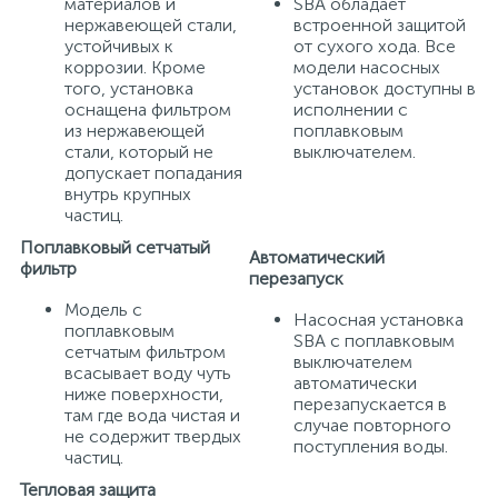
материалов и
SBA обладает
нержавеющей стали,
встроенной защитой
устойчивых к
от сухого хода. Все
коррозии. Кроме
модели насосных
того, установка
установок доступны в
оснащена фильтром
исполнении с
из нержавеющей
поплавковым
стали, который не
выключателем.
допускает попадания
внутрь крупных
частиц.
Поплавковый сетчатый
Автоматический
фильтр
перезапуск
Модель с
Насосная установка
поплавковым
SBA с поплавковым
сетчатым фильтром
выключателем
всасывает воду чуть
автоматически
ниже поверхности,
перезапускается в
там где вода чистая и
случае повторного
не содержит твердых
поступления воды.
частиц.
Тепловая защита