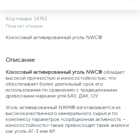
Системы управления и принадлежности для
192
37
67
Расширительные баки для отопления и ГВС
Гофрированные нержавеющие системы
Корпуса для механических фильтров
Код товара:
14762
насосов
Пока нет отзывов
467
12
12
Теплоносители и антифризы
Коммерческие насосы
Медные системы под пайку
Системы контроля протечки воды
Кокосовый активированный уголь NWC®
49
Бытовые насосы
Контрольно-измерительные приборы
Мультипатронные фильтры
Описание
Кокосовый активированный уголь NWC®
обладает
Гидроаккумуляторы (гидробаки) для систем
282
21
44
Насосы для бассейнов
Теплоизоляция
высокой прочностью и износостойкостью, что
водоснабжения
обеспечивает более длительный срок его
использования по сравнению с традиционными
198
89
древесными марками угля БАУ, ДАК, ОУ.
Центробежные in-line насосы
Крепеж и аксессуары
Комплектующие для систем водоподготовки
Уголь активированный NWM® изготавливается из
высококачественного минерального сырья и по
37
Фильтры механической очистки
комплексу параметров «сорбционная активность –
износостойкость» также превосходит такие аналоги
как уголь АГ-3 или АР.
15
Фильтры под мойку