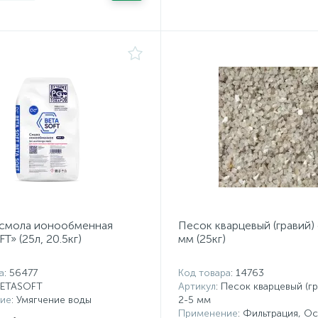
 смола ионообменная
Песок кварцевый (гравий) 
T» (25л, 20.5кг)
мм (25кг)
а
: 56477
Код товара
: 14763
BETASOFT
Артикул
: Песок кварцевый (гр
ие
: Умягчение воды
2-5 мм
Применение
: Фильтрация, О