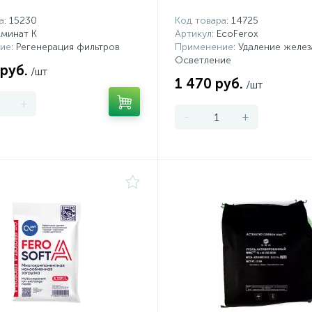
а
: 15230
Код товара
: 14725
Аминат К
Артикул
: EcoFerox
ие
: Регенерация фильтров
Применение
: Удаление желез
Осветление
 руб.
/шт
1 470 руб.
/шт
+
-
+