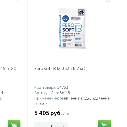
15 л, 20
FeroSoft B (8,333л 6,7 кг)
Код товара
: 14753
nd+
Артикул
: FeroSoft B
а,
Применение
: Умягчение воды, Удаление
железа
5 405 руб.
/шт
-
+