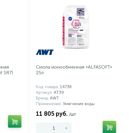
нная
Смола ионообменная «ALFASOFT»
t SR7)
25л
Код товара
: 14738
Артикул
: AT39
Бренд
: AWT
Применение
: Умягчение воды
11 805 руб.
/шт
-
+