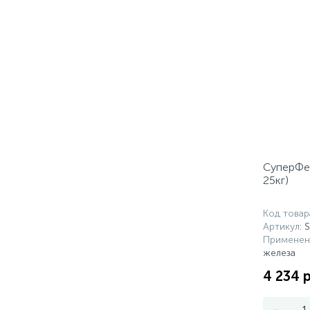
СуперФер
25кг)
Код товар
Артикул
: 
Применен
железа
4 234 
-