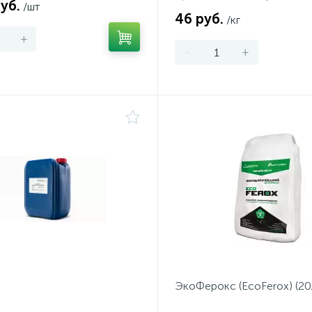
уб.
/шт
46 руб.
/кг
+
-
+
ЭкоФерокс (EcoFerox) (20л