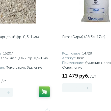
арцевый фр. 0,5-1 мм
Birm (Бирм) (28.3л, 17кг)
а
: 15207
Код товара
: 14728
Песок кварцевый фр. 0,5-1 мм
Артикул
: Birm
Применение
: Удаление желез
ие
: Фильтрация, Удаление
Осветление
11 479 руб.
/шт
.
/кг
-
+
+