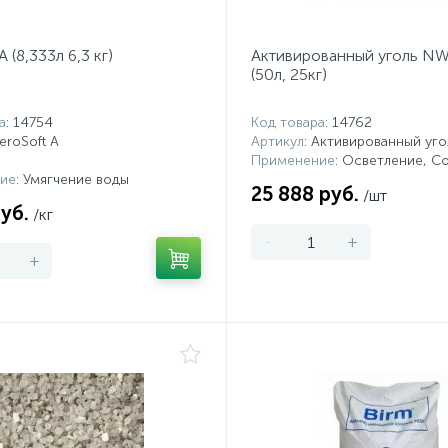
A (8,333л 6,3 кг)
Активированный уголь N
(50л, 25кг)
а
: 14754
Код товара
: 14762
FeroSoft A
Артикул
: Активированный уг
Применение
: Осветление, С
ие
: Умягчение воды
25 888 руб.
/шт
уб.
/кг
-
+
+