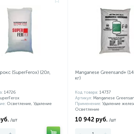
окс (SuperFerox) (20л,
Manganese Greensand+ (14.
кг)
а
: 14726
Код товара
: 14737
SuperFerox
Артикул
: Manganese Greensa
ие
: Осветление, Удаление
Применение
: Удаление желез
Осветление
руб.
10 942 руб.
/шт
/шт
+
-
+