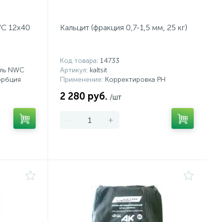
WC 12x40
Кальцит (фракция 0,7-1,5 мм, 25 кг)
Код товара
: 14733
оль NWC
Артикул
: kaltsit
орбция
Применение
: Корректировка PH
2 280 руб.
/шт
-
+