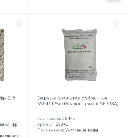
фр. 2-5
Загрузка смола ионообменная
SS841 (25л) (Аналог Lewatit S6328A)
Код товара
: 56475
авий) фр.
Артикул
: SS841
Применение
: Умягчение воды
светление