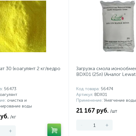
ат 30 (коагулянт 2 кг/ведро
Загрузка смола ионообме
BDX01 (25л) (Аналог Lewati
а
: 56473
Код товара
: 56474
коагулянт
Артикул
: BDX01
ие
: очистка и
Применение
: Умягчение воды
нирование воды
21 167 руб.
/шт
уб.
/кг
-
+
+