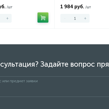
уб.
1 984 руб.
/шт
/шт
+
-
+
сультация? Задайте вопрос пря