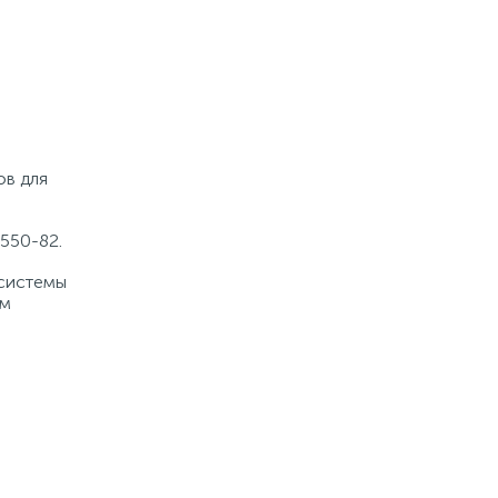
ов для
550-82.
 системы
ом