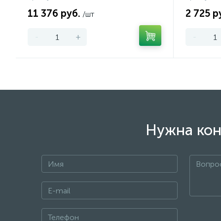
11 376 руб.
2 725 р
/шт
-
+
-
Нужна кон