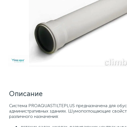
Описание
Система PROAQUASTILTEPLUS предназначена для обуст
административных зданиях. Шумопоглощающие свойств
различного назначения:
детских садах, школах, развивающих центрах и ин