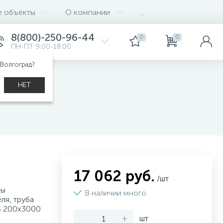
е объекты
О компании
...
8(800)-250-96-44
0
0
ПН-ПТ 9:00-18:00
 Волгоград?
НЕТ
S
17 062 руб.
/шт
бы
В наличии много
ля, труба
S 200x3000
-
+
шт