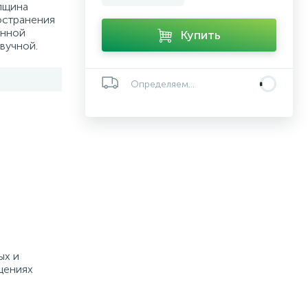
олщина
остранения
анной
Купить
вучной.
Определяем...
ых и
щениях