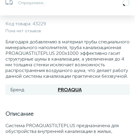
Определяем...
Системы управления и принадлежности для
192
37
67
Расширительные баки для отопления и ГВС
Гофрированные нержавеющие системы
Корпуса для механических фильтров
насосов
Код товара:
43229
Пока нет отзывов
467
12
12
Теплоносители и антифризы
Коммерческие насосы
Медные системы под пайку
Системы контроля протечки воды
Благодаря добавлению в материал трубы специального
минерального наполнителя, труба канализационная
49
PROAQUASTILTEPLUS 200x1000 эффективно гасит
Бытовые насосы
Контрольно-измерительные приборы
Мультипатронные фильтры
структурные шумы в канализации, а увеличенная до 4
мм толщина стенки исключает возможность
распространения воздушного шума, что делает работу
Гидроаккумуляторы (гидробаки) для систем
282
21
44
Насосы для бассейнов
Теплоизоляция
данной системы канализации практически беззвучной.
водоснабжения
Бренд
PROAQUA
198
89
Центробежные in-line насосы
Крепеж и аксессуары
Комплектующие для систем водоподготовки
37
Описание
Фильтры механической очистки
Система PROAQUASTILTEPLUS предназначена для
15
обустройства внутренней канализации в жилых,
Фильтры под мойку