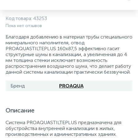
Системы управления и принадлежности для
192
37
67
Расширительные баки для отопления и ГВС
Гофрированные нержавеющие системы
Корпуса для механических фильтров
Код товара:
43253
насосов
Пока нет отзывов
467
12
12
Теплоносители и антифризы
Коммерческие насосы
Медные системы под пайку
Системы контроля протечки воды
Благодаря добавлению в материал трубы специального
минерального наполнителя, отвод
PROAQUASTILTEPLUS 160x87,5 эффективно гасит
49
структурные шумы в канализации, а увеличенная до 4
Бытовые насосы
Контрольно-измерительные приборы
Мультипатронные фильтры
мм толщина стенки исключает возможность
распространения воздушного шума, что делает работу
данной системы канализации практически беззвучной.
Гидроаккумуляторы (гидробаки) для систем
282
21
44
Насосы для бассейнов
Теплоизоляция
водоснабжения
Бренд
PROAQUA
198
89
Центробежные in-line насосы
Крепеж и аксессуары
Комплектующие для систем водоподготовки
Описание
37
Фильтры механической очистки
Система PROAQUASTILTEPLUS предназначена для
обустройства внутренней канализации в жилых,
15
производственных и административных зданиях.
Фильтры под мойку