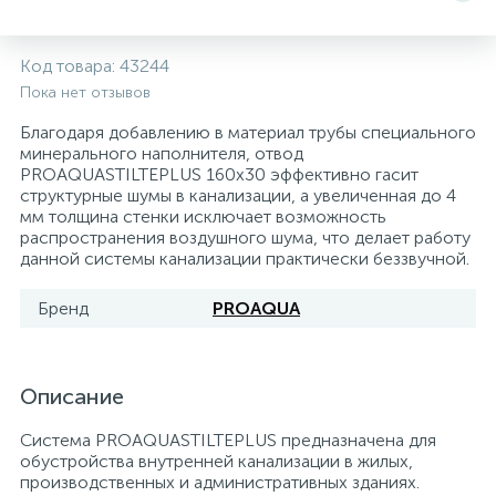
Системы управления и принадлежности для
233
37
67
Расширительные баки для отопления и ГВС
Гофрированные нержавеющие системы
Корпуса для механических фильтров
Код товара:
43244
насосов
Пока нет отзывов
467
12
12
Теплоносители и антифризы
Коммерческие насосы
Медные системы под пайку
Системы контроля протечки воды
Благодаря добавлению в материал трубы специального
минерального наполнителя, отвод
PROAQUASTILTEPLUS 160x30 эффективно гасит
49
структурные шумы в канализации, а увеличенная до 4
Бытовые насосы
Контрольно-измерительные приборы
Мультипатронные фильтры
мм толщина стенки исключает возможность
распространения воздушного шума, что делает работу
данной системы канализации практически беззвучной.
Гидроаккумуляторы (гидробаки) для систем
282
21
44
Насосы для бассейнов
Теплоизоляция
водоснабжения
Бренд
PROAQUA
198
89
Центробежные in-line насосы
Крепеж и аксессуары
Комплектующие для систем водоподготовки
Описание
37
Фильтры механической очистки
Система PROAQUASTILTEPLUS предназначена для
обустройства внутренней канализации в жилых,
15
производственных и административных зданиях.
Фильтры под мойку