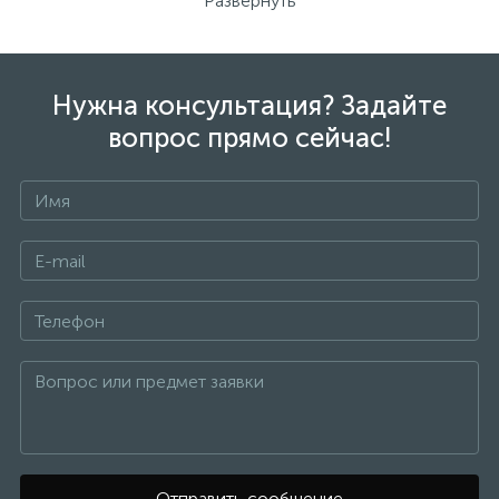
Развернуть
основных параметров, которые следует изучить перед
покупкой оборудования. Ознакомиться с ними и
узнать, какая газовая колонка лучше других подойдет
для Ваших условий эксплуатации, можно, обратившись
в интернет-магазин Climbo.ru!
Нужна консультация? Задайте
вопрос прямо сейчас!
В настоящее время подобные устройства по праву
считаются одними из самых надежных и экономичных.
При этом газовый проточный водонагреватель вполне
может обеспечить необходимым количеством горячей
воды одну или сразу несколько точек водозабора в
частом номе или квартире.
Передовые технологии изготовления такой техники
дают возможность создавать максимально
эффективные газовые современные колонки, сохраняя
высокую надежность таких агрегатов и всех
участвующих в системе узлов. Если нужно купить
прибор для бесперебойного обеспечения горячей
водой в жилище, приходится выбирать между газовыми
и электрическими колонками. Преимущества первого
варианта в том, что такой обогреватель обойдется
существенно дешевле (благодаря цене потребляемого
Отправить сообщение