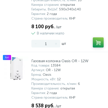
Производительность, л/мин
: 10
Камера сгорания
: открытая
5
4
7
Печи
Циркуляционные насосы для гелиоустановок
Паковочные и уплотнительные материалы
Диспенсеры
Габариты, ВхШхГ
: 590x340x140
Гарантия
: 2 года
Страна производитель
: КНР
Системы управления и принадлежности для
192
37
67
Расширительные баки для отопления и ГВС
Гофрированные нержавеющие системы
Корпуса для механических фильтров
насосов
8 100 руб.
/шт
В наличии мало
467
12
12
Теплоносители и антифризы
Коммерческие насосы
Медные системы под пайку
Системы контроля протечки воды
-
+
шт
49
Бытовые насосы
Контрольно-измерительные приборы
Мультипатронные фильтры
Хит
Газовая колонка Oasis OR - 12W
Код товара
: 13584
Гидроаккумуляторы (гидробаки) для систем
282
21
44
Насосы для бассейнов
Теплоизоляция
Артикул
: OR - 12W
водоснабжения
Бренд
: Oasis
Мощность, кВт
: 12
198
89
Производительность, л/мин
: 6
Центробежные in-line насосы
Крепеж и аксессуары
Комплектующие для систем водоподготовки
Камера сгорания
: открытая
Гарантия
: 2 года
Страна производитель
: КНР
37
Фильтры механической очистки
8 538 руб.
/шт