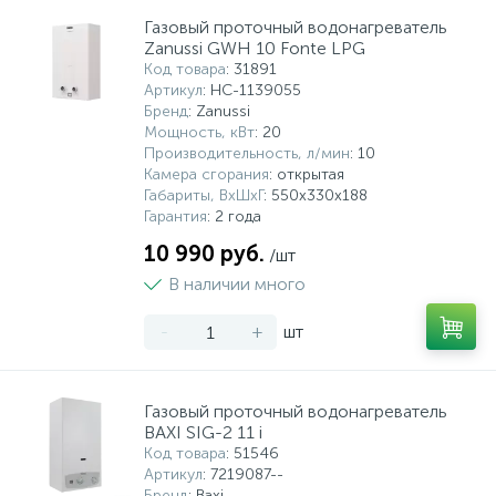
Газовый проточный водонагреватель
Zanussi GWH 10 Fonte LPG
Код товара
: 31891
Артикул
: НС-1139055
Бренд
: Zanussi
Мощность, кВт
: 20
Производительность, л/мин
: 10
Камера сгорания
: открытая
Габариты, ВхШхГ
: 550х330х188
Гарантия
: 2 года
10 990 руб.
/шт
В наличии много
-
+
шт
Газовый проточный водонагреватель
BAXI SIG-2 11 i
Код товара
: 51546
Артикул
: 7219087--
Бренд
: Baxi