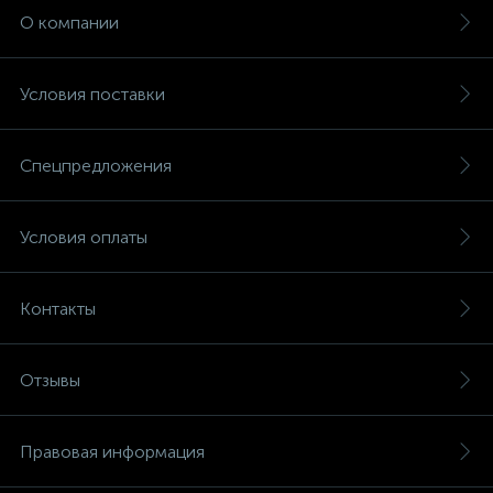
обеспечивает электроника, срабатывающая при
О компании
открытии крана с водой.
·По мощности и производительности.
Условия поставки
В ассортименте Climbo.ru присутствуют модели
для различных условий эксплуатации.
Производительность представленного
Спецпредложения
оборудования составляет от 5 до 15 л/мин,
мощность 7-28 кВт. Для квартир с небольшим
количеством жильцов мы предлагаем
отличающиеся экономичностью маленькие
Условия оплаты
газовые колонки.
Среди преимуществ современного
Контакты
оборудования стоит отметить использование
многоуровневых систем безопасности и
автономность, установку надежных
теплообменников из бескислородной меди и
Отзывы
латунных гидравлических групп, стойких к
образованию накипи. Узнать подробную
информацию о каждой модели можно у
Правовая информация
консультантов магазина газовых колонок
Climbo.ru.