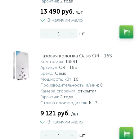
Гарантия
: 2 года
13 490 руб.
/шт
В наличии мало
-
+
шт
Газовая колонка Oasis OR - 16S
Код товара
: 13591
Артикул
: OR - 16S
Бренд
: Oasis
Мощность, кВт
: 16
Производительность, л/мин
: 8
Камера сгорания
: открытая
Гарантия
: 2 года
Страна производитель
: КНР
9 121 руб.
/шт
В наличии мало
-
+
шт