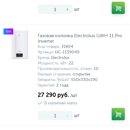
-
+
шт
Хит
Газовая колонка Electrolux GWH 11 Pro
Inverter
Код товара
: 31894
Артикул
: НС-1139049
Бренд
: Electrolux
Мощность, кВт
: 22
Производительность, л/мин
: 10
Камера сгорания
: открытая
Габариты, ВхШхГ
: 550×330×190
Гарантия
: 2 года
27 290 руб.
/шт
В наличии мало
-
+
шт