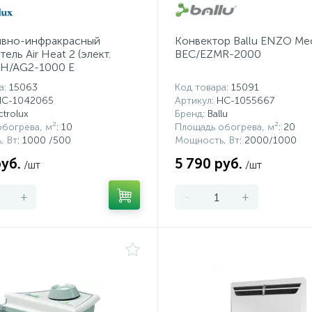
ивно-инфракрасный
Конвектор Ballu ENZO Me
ель Air Heat 2 (элект.
BEC/EZMR-2000
EIH/AG2-1000 E
а
: 15063
Код товара
: 15091
 НС-1042065
Артикул
: НС-1055667
ectrolux
Бренд
: Ballu
богрева, м²
: 10
Площадь обогрева, м²
: 20
, Вт
: 1000 /500
Мощность, Вт
: 2000/1000
руб.
5 790 руб.
/шт
/шт
+
-
+