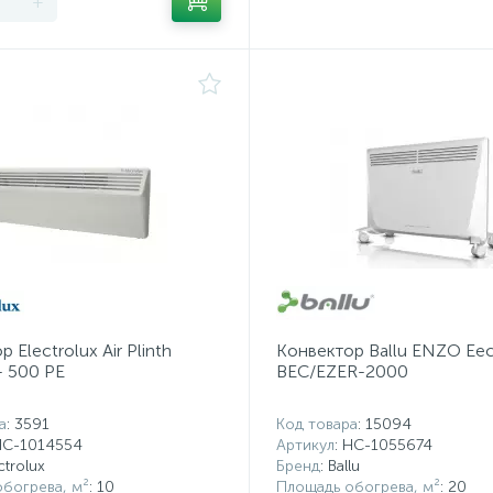
+
 Electrolux Air Plinth
Конвектор Ballu ENZO Eec
 500 PE
BEC/EZER-2000
а
: 3591
Код товара
: 15094
НС-1014554
Артикул
: НС-1055674
ectrolux
Бренд
: Ballu
богрева, м²
: 10
Площадь обогрева, м²
: 20