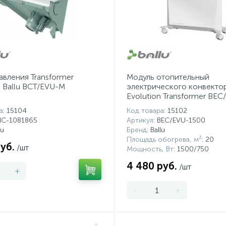
авления Transformer
Модуль отопительный
 Ballu BCT/EVU-M
электрического конвектор
Evolution Transformer BEC
1500
а
: 15104
Код товара
: 15102
НС-1081865
Артикул
: BEC/EVU-1500
lu
Бренд
: Ballu
Площадь обогрева, м²
: 20
уб.
/шт
Мощность, Вт
: 1500/750
4 480 руб.
/шт
+
-
+