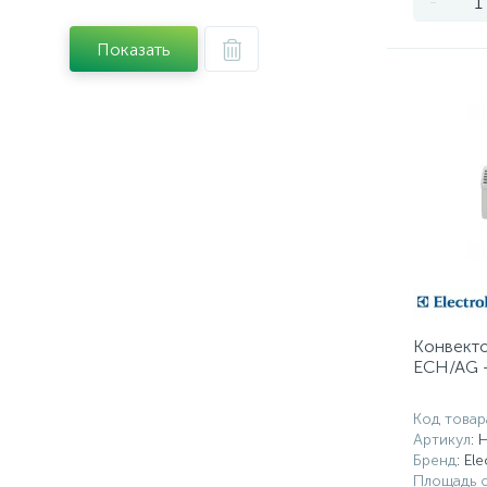
-
Показать
Конвектор
ECH/AG -
Код товар
Артикул
: 
Бренд
: El
Площадь о