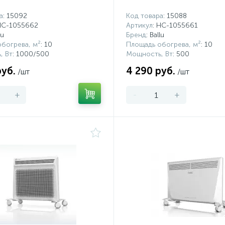
а
: 15092
Код товара
: 15088
 НС-1055662
Артикул
: НС-1055661
lu
Бренд
: Ballu
богрева, м²
: 10
Площадь обогрева, м²
: 10
, Вт
: 1000/500
Мощность, Вт
: 500
руб.
4 290 руб.
/шт
/шт
+
-
+