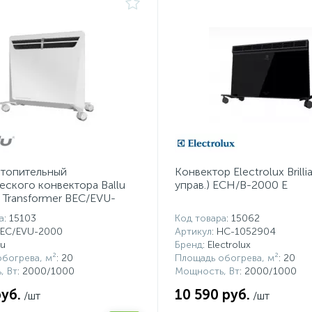
отопительный
Конвектор Electrolux Brillia
еского конвектора Ballu
управ.) ECH/B-2000 E
n Transformer BEC/EVU-
а
: 15103
Код товара
: 15062
BEC/EVU-2000
Артикул
: НС-1052904
lu
Бренд
: Electrolux
богрева, м²
: 20
Площадь обогрева, м²
: 20
, Вт
: 2000/1000
Мощность, Вт
: 2000/1000
руб.
10 590 руб.
/шт
/шт