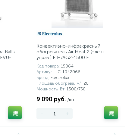
Конвективно-инфракрасный
а Ballu
обогреватель Air Heat 2 (элект.
/EVU-
управ.) EIH/AG2-1500 E
Код товара
: 15064
Артикул
: НС-1042066
Бренд
: Electrolux
Площадь обогрева, м²
: 20
Мощность, Вт
: 1500/750
9 090 руб.
/шт
-
+