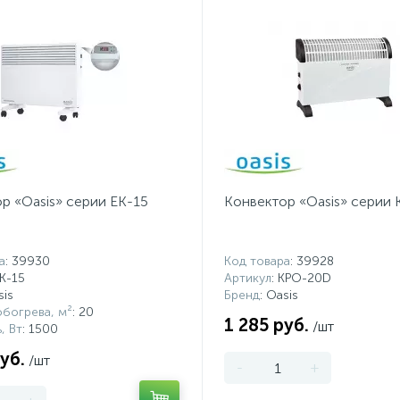
р «Oasis» серии EK-15
Конвектор «Oasis» серии
а
: 39930
Код товара
: 39928
EK-15
Артикул
: KPO-20D
sis
Бренд
: Oasis
богрева, м²
: 20
1 285 руб.
/шт
, Вт
: 1500
уб.
/шт
-
+