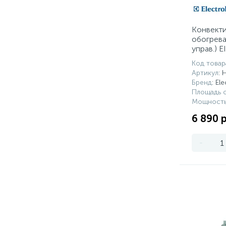
Конвект
обогреват
управ.) 
Код товар
Артикул
:
Бренд
: El
Площадь о
Мощность
6 890 
-