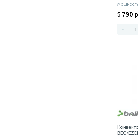
Мощность
5 790 р
-
Конвекто
BEC/EZE