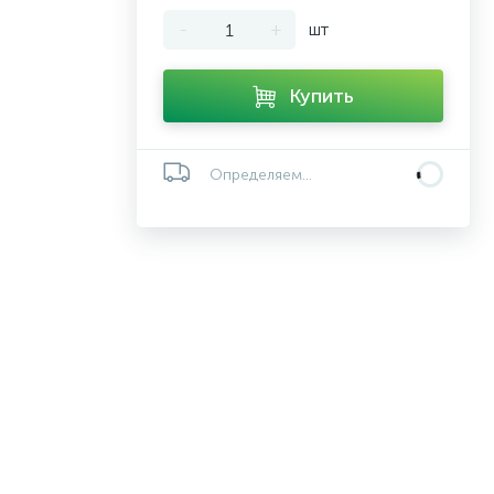
-
+
шт
Купить
Определяем...