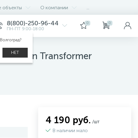
е объекты
О компании
...
8(800)-250-96-44
0
0
ПН-ПТ 9:00-18:00
 Волгоград?
НЕТ
volution Transformer
4 190 руб.
/шт
В наличии мало