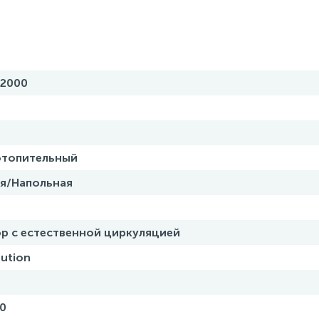
-2000
отопительный
я/Напольная
р с естественной циркуляцией
lution
0