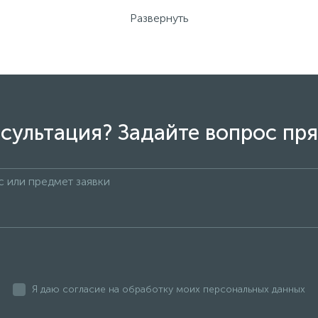
Южной Кореи
и состоит из двух сло­ев электротехническо
Развернуть
 серебряную пасту. Такая конструкция гарантирует полну
 структуру, вы­сокие электроизоляционные свойства, механ
сультация? Задайте вопрос пря
е шины теплого пола, далее ток проходит по серебряной па
я­щее от пленочного теплого пола схоже с теплом от солнц
Я даю согласие на обработку моих персональных данных