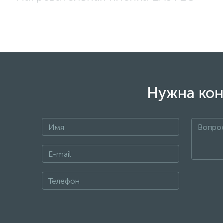
Изготовлена в соответст­вии со строгими стандартами
графитовые полосы, соединённые медной шиной, че­рез
электри­ческого пробоя. Теплый пол имеет однородную
Нужна кон
Принцип действия
.
Электричество от терморегулятора по­дается на медны
графитовым полосам происходит разогрев. Тепло исход
здоровье человека.
Установка
.