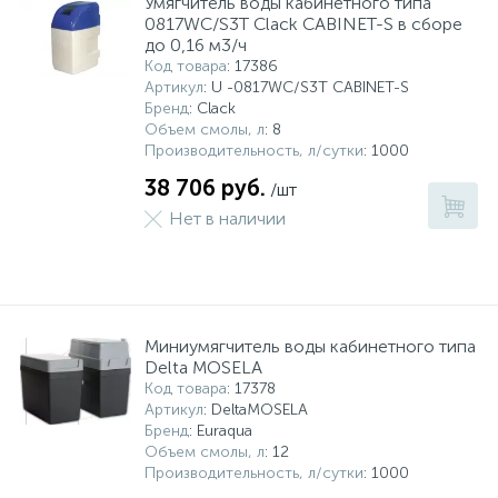
Умягчитель воды кабинетного типа
0817WC/S3T Clack CABINET-S в сборе
до 0,16 м3/ч
Код товара
: 17386
Артикул
: U -0817WC/S3T CABINET-S
Бренд
: Clack
Объем смолы, л
: 8
Производительность, л/сутки
: 1000
38 706 руб.
/шт
Нет в наличии
Миниумягчитель воды кабинетного типа
Delta MOSELA
Код товара
: 17378
Артикул
: DeltaMOSELA
Бренд
: Euraqua
Объем смолы, л
: 12
Производительность, л/сутки
: 1000