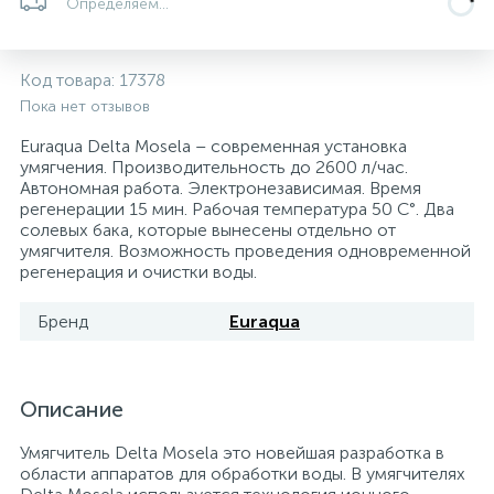
Определяем...
Системы управления и принадлежности для
192
37
67
Расширительные баки для отопления и ГВС
Гофрированные нержавеющие системы
Корпуса для механических фильтров
насосов
Код товара:
17378
Пока нет отзывов
467
12
12
Теплоносители и антифризы
Коммерческие насосы
Медные системы под пайку
Системы контроля протечки воды
Euraqua Delta Mosela – современная установка
умягчения. Производительность до 2600 л/час.
Автономная работа. Электронезависимая. Время
49
Бытовые насосы
Контрольно-измерительные приборы
Мультипатронные фильтры
регенерации 15 мин. Рабочая температура 50 С°. Два
солевых бака, которые вынесены отдельно от
умягчителя. Возможность проведения одновременной
Гидроаккумуляторы (гидробаки) для систем
282
21
44
регенерация и очистки воды.
Насосы для бассейнов
Теплоизоляция
водоснабжения
Бренд
Euraqua
198
89
Центробежные in-line насосы
Крепеж и аксессуары
Комплектующие для систем водоподготовки
37
Описание
Фильтры механической очистки
Умягчитель Delta Mosela это новейшая разработка в
области аппаратов для обработки воды. В умягчителях
15
Фильтры под мойку