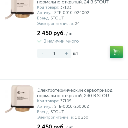
нормально открытый, 24 В STOUT
Код товара
: 37103
Системы управления и принадлежности для
192
37
67
Артикул
: STE-0010-024002
Расширительные баки для отопления и ГВС
Гофрированные нержавеющие системы
Корпуса для механических фильтров
насосов
Бренд
: STOUT
Электропитание, в
: 24
467
12
12
2 450 руб.
Теплоносители и антифризы
Коммерческие насосы
Медные системы под пайку
Системы контроля протечки воды
/шт
В наличии много
49
Бытовые насосы
Контрольно-измерительные приборы
Мультипатронные фильтры
-
+
шт
Гидроаккумуляторы (гидробаки) для систем
282
21
44
Насосы для бассейнов
Теплоизоляция
водоснабжения
198
89
Центробежные in-line насосы
Крепеж и аксессуары
Комплектующие для систем водоподготовки
Электротермический сервопривод,
нормально открытый, 230 В STOUT
Код товара
: 37105
37
Артикул
: STE-0010-230002
Фильтры механической очистки
Бренд
: STOUT
Электропитание, в
: 1 x 230
15
2 450 руб.
Фильтры под мойку
/шт