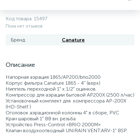
5
4
7
Печи
Циркуляционные насосы для гелиоустановок
Паковочные и уплотнительные материалы
Диспенсеры
Код товара:
15497
Пока нет отзывов
Системы управления и принадлежности для
192
37
67
Расширительные баки для отопления и ГВС
Гофрированные нержавеющие системы
Корпуса для механических фильтров
насосов
Бренд
Canature
467
12
12
Теплоносители и антифризы
Коммерческие насосы
Медные системы под пайку
Системы контроля протечки воды
Описание
49
Бытовые насосы
Контрольно-измерительные приборы
Мультипатронные фильтры
Напорная аэрация 1865/AP200/brio2000
Корпус фильтра Canature 1865 - 4'' (верх)
Гидроаккумуляторы (гидробаки) для систем
282
21
44
Ниппель переходной 1" x 1/2" оцинков.
Насосы для бассейнов
Теплоизоляция
водоснабжения
Компрессор для аэрации бытовой AP200X (2500 л/час)
Установочный комплект для компрессора АР-200Х
(HD-Shelf )
198
89
Центробежные in-line насосы
Крепеж и аксессуары
Комплектующие для систем водоподготовки
Оголовок аэрационной колонны 4" в сборе, PVC
Кран шаровый 1" ВВ вн. резьба
Устройство Press-Control «BRIO 2000М»
37
Клапан воздухоотводный UNIRAIN VENT.ARV-1" BSP
Фильтры механической очистки