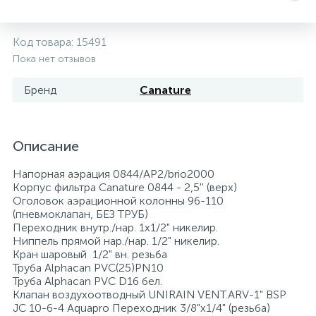
5
4
7
Печи
Циркуляционные насосы для гелиоустановок
Паковочные и уплотнительные материалы
Диспенсеры
Код товара:
15491
Пока нет отзывов
Системы управления и принадлежности для
192
37
67
Расширительные баки для отопления и ГВС
Гофрированные нержавеющие системы
Корпуса для механических фильтров
насосов
Бренд
Canature
467
12
12
Теплоносители и антифризы
Коммерческие насосы
Медные системы под пайку
Системы контроля протечки воды
Описание
49
Бытовые насосы
Контрольно-измерительные приборы
Мультипатронные фильтры
Напорная аэрация 0844/AP2/brio2000
Корпус фильтра Canature 0844 - 2,5'' (верх)
Гидроаккумуляторы (гидробаки) для систем
282
21
44
Оголовок аэрационной колонны 96-110
Насосы для бассейнов
Теплоизоляция
водоснабжения
(пневмоклапан, БЕЗ ТРУБ)
Переходник внутр./нар. 1х1/2" никелир.
Ниппель прямой нар./нар. 1/2" никелир.
198
89
Центробежные in-line насосы
Крепеж и аксессуары
Комплектующие для систем водоподготовки
Кран шаровый 1/2" вн. резьба
Труба Аlphacan PVC(25)PN10
Труба Аlphacan PVC D16 бел.
37
Клапан воздухоотводный UNIRAIN VENT.ARV-1" BSP
Фильтры механической очистки
JC 10-6-4 Aquapro Переходник 3/8"x1/4" (резьба)