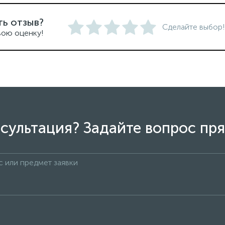
ть отзыв?
Сделайте выбор!
вою оценку!
сультация? Задайте вопрос пря