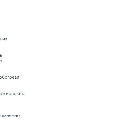
ьших
ь
о
обогрева
ое волокно.
есомненно