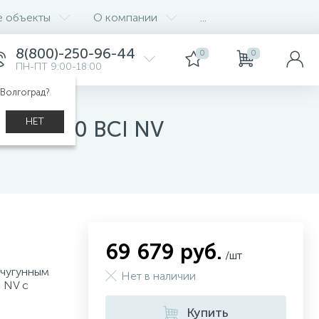
е объекты
О компании
...
8(800)-250-96-44
0
0
ПН-ПТ 9:00-18:00
 Волгоград?
НЕТ
Dream 20 BCI NV
69 679 руб.
/шт
 чугунным
Нет в наличии
 NV с
Купить